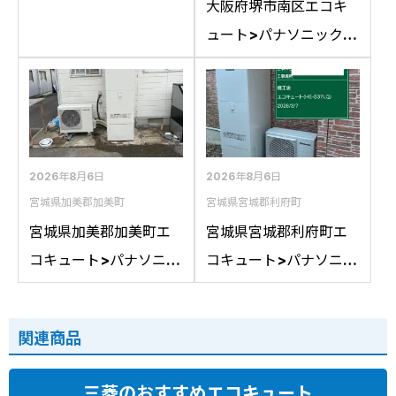
ック交換工事施工事
大阪府堺市南区エコキ
例：コロナCTU-
ュート>パナソニック交
37D1A10からパナソニ
換工事施工事例：パナ
ックHE-S37LQSへの交
ソニックHE-
換
46D1QRAPSからパナ
ソニックHE-D46FQS
への交換
2026年8月6日
2026年8月6日
宮城県加美郡加美町
宮城県宮城郡利府町
宮城県加美郡加美町エ
宮城県宮城郡利府町エ
コキュート>パナソニッ
コキュート>パナソニッ
ク交換工事施工事例：
ク交換工事施工事例：
コロナCTU-461DA8K
パナソニックHE-
関連商品
からパナソニックHE-
37K3XPからパナソニ
LS46LQSへの交換
ックHE-S37LQSへの交
三菱のおすすめエコキュート