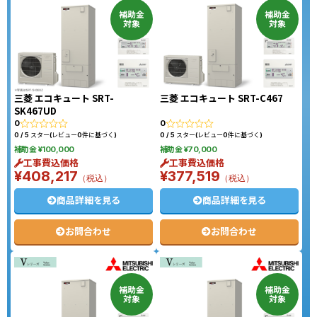
補助金
補助金
対象
対象
三菱 エコキュート SRT-
三菱 エコキュート SRT-C467
SK467UD
0
0
0 / 5 スター(レビュー0件に基づく)
0 / 5 スター(レビュー0件に基づく)
補助金 ¥100,000
補助金 ¥70,000
工事費込価格
工事費込価格
¥408,217
¥377,519
（税込）
（税込）
商品詳細を見る
商品詳細を見る
お問合わせ
お問合わせ
補助金
補助金
対象
対象