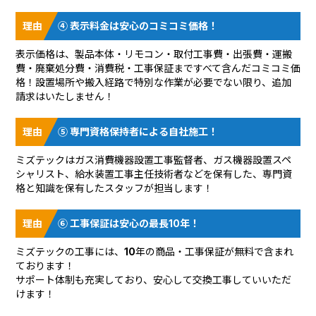
④ 表示料金は安心のコミコミ価格！
表示価格は、製品本体・リモコン・取付工事費・出張費・運搬
費・廃棄処分費・消費税・工事保証まですべて含んだコミコミ価
格！設置場所や搬入経路で特別な作業が必要でない限り、追加
請求はいたしません！
⑤ 専門資格保持者による自社施工！
ミズテックはガス消費機器設置工事監督者、ガス機器設置スペ
シャリスト、給水装置工事主任技術者などを保有した、専門資
格と知識を保有したスタッフが担当します！
⑥ 工事保証は安心の最長10年！
ミズテックの工事には、10年の商品・工事保証が無料で含まれ
ております！
サポート体制も充実しており、安心して交換工事していいただ
けます！