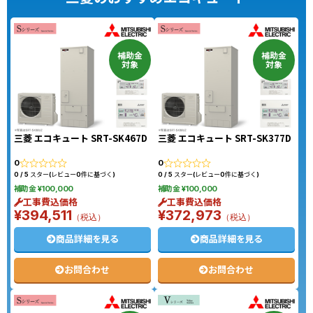
換
補助金
補助金
対象
対象
三菱 エコキュート SRT-SK467D
三菱 エコキュート SRT-SK377D
0
0
0 / 5 スター(レビュー0件に基づく)
0 / 5 スター(レビュー0件に基づく)
補助金 ¥100,000
補助金 ¥100,000
工事費込価格
工事費込価格
¥394,511
¥372,973
（税込）
（税込）
商品詳細を見る
商品詳細を見る
お問合わせ
お問合わせ