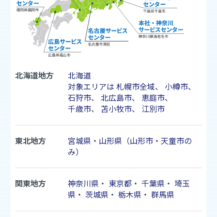
北海道地方
北海道
対象エリアは
札幌市
全域、
小樽市
、
石狩市
、
北広島市
、
恵庭市
、
千歳市
、
苫小牧市
、
江別市
東北地方
宮城県・山形県（山形市・天童市の
み）
関東地方
神奈川県
・
東京都
・
千葉県
・
埼玉
県
・
茨城県
・
栃木県
・
群馬県