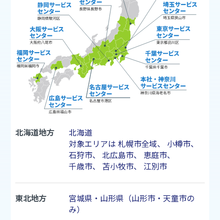
北海道地方
北海道
対象エリアは
札幌市
全域、
小樽市
、
石狩市
、
北広島市
、
恵庭市
、
千歳市
、
苫小牧市
、
江別市
東北地方
宮城県・山形県（山形市・天童市の
み）