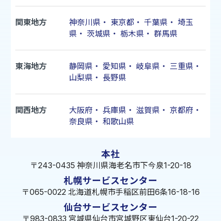
関東地方
神奈川県
・
東京都
・
千葉県
・
埼玉
県
・
茨城県
・
栃木県
・
群馬県
東海地方
静岡県
・
愛知県
・
岐阜県
・
三重県
・
山梨県
・
長野県
関西地方
大阪府
・
兵庫県
・
滋賀県
・
京都府
・
奈良県
・
和歌山県
本社
〒243-0435 神奈川県海老名市下今泉1-20-18
札幌サービスセンター
〒065-0022 北海道札幌市手稲区前田6条16-18-16
仙台サービスセンター
〒983-0833 宮城県仙台市宮城野区東仙台1-20-22