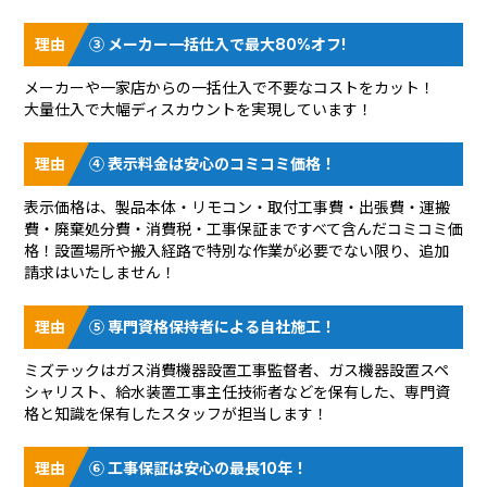
③ メーカー一括仕入で最大80%オフ!
メーカーや一家店からの一括仕入で不要なコストをカット！
大量仕入で大幅ディスカウントを実現しています！
④ 表示料金は安心のコミコミ価格！
表示価格は、製品本体・リモコン・取付工事費・出張費・運搬
費・廃棄処分費・消費税・工事保証まですべて含んだコミコミ価
格！設置場所や搬入経路で特別な作業が必要でない限り、追加
請求はいたしません！
⑤ 専門資格保持者による自社施工！
ミズテックはガス消費機器設置工事監督者、ガス機器設置スペ
シャリスト、給水装置工事主任技術者などを保有した、専門資
格と知識を保有したスタッフが担当します！
⑥ 工事保証は安心の最長10年！