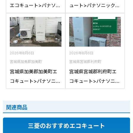
エコキュート>パナソニ
ュート>パナソニック交
ック交換工事施工事
換工事施工事例：パナ
例：コロナCTU-
ソニックHE-
37D1A10からパナソニ
46D1QRAPSからパナ
ックHE-S37LQSへの交
ソニックHE-D46FQS
換
への交換
2026年8月6日
2026年8月6日
宮城県加美郡加美町
宮城県宮城郡利府町
宮城県加美郡加美町エ
宮城県宮城郡利府町エ
コキュート>パナソニッ
コキュート>パナソニッ
ク交換工事施工事例：
ク交換工事施工事例：
コロナCTU-461DA8K
パナソニックHE-
関連商品
からパナソニックHE-
37K3XPからパナソニッ
LS46LQSへの交換
クHE-S37LQSへの交換
三菱のおすすめエコキュート