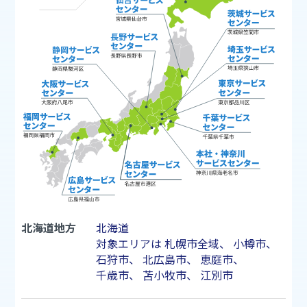
北海道地方
北海道
対象エリアは
札幌市
全域、
小樽市
、
石狩市
、
北広島市
、
恵庭市
、
千歳市
、
苫小牧市
、
江別市