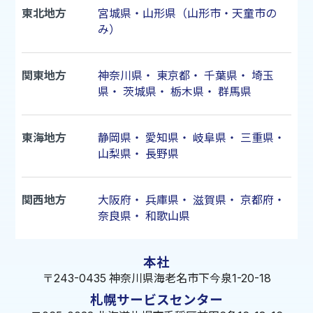
東北地方
宮城県・山形県（山形市・天童市の
み）
関東地方
神奈川県
・
東京都
・
千葉県
・
埼玉
県
・
茨城県
・
栃木県
・
群馬県
東海地方
静岡県
・
愛知県
・
岐阜県
・
三重県
・
山梨県
・
長野県
関西地方
大阪府
・
兵庫県
・
滋賀県
・
京都府
・
奈良県
・
和歌山県
本社
〒243-0435 神奈川県海老名市下今泉1-20-18
札幌サービスセンター