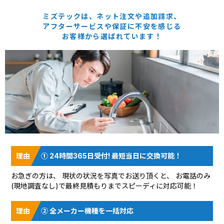
ミズテックは、ネット注文や追加請求、
アフターサービスや保証に
不安を感じる
お客様から選ばれています！
① 24時間365日受付! 最短当日に交換可能！
お急ぎの方は、 現状の状況を
写真でお送り頂く
と、 お電話のみ
(現地調査なし)で最終見積もりまでスピーディに対応可能！
② 全メーカー機種を一括対応