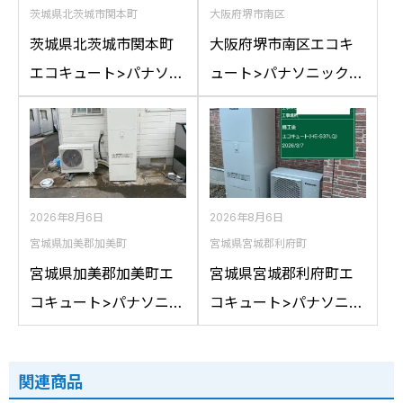
茨城県北茨城市関本町
大阪府堺市南区
茨城県北茨城市関本町
大阪府堺市南区エコキ
エコキュート>パナソニ
ュート>パナソニック交
ック交換工事施工事
換工事施工事例：パナ
例：コロナCTU-
ソニックHE-
37D1A10からパナソニ
46D1QRAPSからパナ
ックHE-S37LQSへの交
ソニックHE-D46FQS
換
への交換
2026年8月6日
2026年8月6日
宮城県加美郡加美町
宮城県宮城郡利府町
宮城県加美郡加美町エ
宮城県宮城郡利府町エ
コキュート>パナソニッ
コキュート>パナソニッ
ク交換工事施工事例：
ク交換工事施工事例：
コロナCTU-461DA8K
パナソニックHE-
関連商品
からパナソニックHE-
37K3XPからパナソニッ