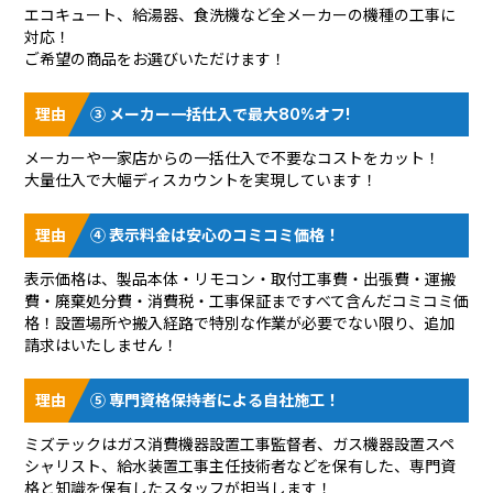
エコキュート、給湯器、食洗機など全メーカーの機種の工事に
対応！
ご希望の商品をお選びいただけます！
③ メーカー一括仕入で最大80%オフ!
メーカーや一家店からの一括仕入で不要なコストをカット！
大量仕入で大幅ディスカウントを実現しています！
④ 表示料金は安心のコミコミ価格！
表示価格は、製品本体・リモコン・取付工事費・出張費・運搬
費・廃棄処分費・消費税・工事保証まですべて含んだコミコミ価
格！設置場所や搬入経路で特別な作業が必要でない限り、追加
請求はいたしません！
⑤ 専門資格保持者による自社施工！
ミズテックはガス消費機器設置工事監督者、ガス機器設置スペ
シャリスト、給水装置工事主任技術者などを保有した、専門資
格と知識を保有したスタッフが担当します！