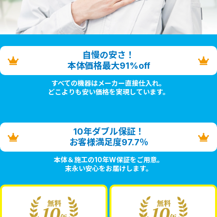
自慢の安さ！
本体価格最大91%off
すべての機器はメーカー直接仕入れ。
どこよりも安い価格を実現しています。
10年ダブル保証！
お客様満足度97.7％
本体＆施工の10年W保証をご用意。
末永い安心をお届けします。