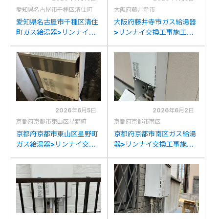
愛知県名古屋市千種区清住町
大阪府藤井寺市
愛知県名古屋市千種区清住
大阪府藤井寺市ガス給湯器
町ガス給湯器>リンナイ交
>リンナイ交換工事施工事
換工事施工事例：リンナイ
例：リンナイRUF-
RUF-A2400SAWからリ
A2000AW(A)からリンナ
ンナイRUF-205SAW(B)へ
イRUF-205SAW(B)への交
の交換
換
2026年6月5日
2026年6月2日
京都府京都市東山区星野町
京都府京都市南区
京都府京都市東山区星野町
京都府京都市南区ガス給湯
ガス給湯器>リンナイ交換
器>リンナイ交換工事施工
工事施工事例：リンナイ
事例：リンナイRUF-
YRUF-A2000SAWからリ
V2401SAW-1Jからリンナ
ンナイRUF-205SAW(B)へ
イRUF-205SAW(B)への交
の交換
換