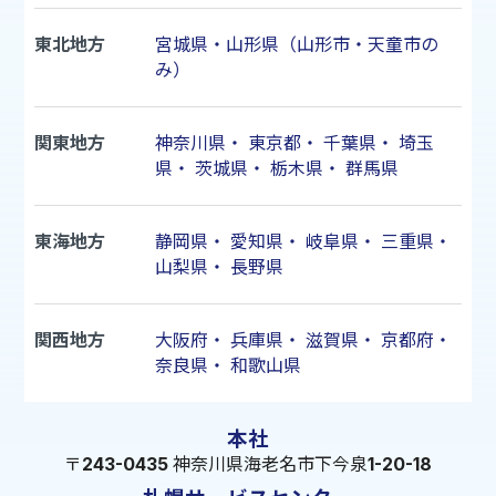
東北地方
宮城県・山形県（山形市・天童市の
み）
関東地方
神奈川県
・
東京都
・
千葉県
・
埼玉
県
・
茨城県
・
栃木県
・
群馬県
東海地方
静岡県
・
愛知県
・
岐阜県
・
三重県
・
山梨県
・
長野県
関西地方
大阪府
・
兵庫県
・
滋賀県
・
京都府
・
奈良県
・
和歌山県
本社
〒243-0435 神奈川県海老名市下今泉1-20-18