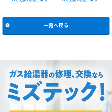
リンナイRUF-
ノーリツGTH-
200SAW(A)からパロマ
2413AWXDからパロマ
FH-E2022SAWLへの交換
FH-2423SAWへの交換
一覧へ戻る