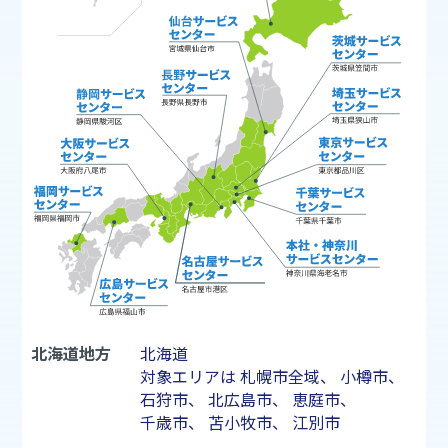
北海道地方
北海道
対象エリアは
札幌市
全域、
小樽市
、
石狩市
、
北広島市
、
恵庭市
、
千歳市
、
苫小牧市
、
江別市