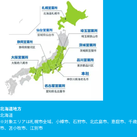
北海道地方
北海道
※対象エリアは札幌市全域、小樽市、石狩市、北広島市、恵庭市、千歳
市、苫小牧市、江別市