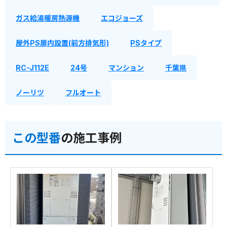
ガス給湯暖房熱源機
エコジョーズ
屋外PS扉内設置(前方排気形)
PSタイプ
RC-J112E
24号
マンション
千葉県
ノーリツ
フルオート
この型番
の施工事例