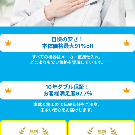
自慢の安さ！
本体価格最大91%off
すべての機器はメーカー直接仕入れ。
どこよりも安い価格を実現しています。
10年ダブル保証！
お客様満足度97.7％
本体＆施工の10年W保証をご用意。
末永い安心をお届けします。