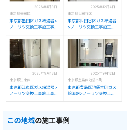
2026年1月8日
2025年12月4日
東京都墨田区
東京都世田谷区
東京都墨田区ガス給湯器>
東京都世田谷区ガス給湯器
ノーリツ交換工事施工事
>ノーリツ交換工事施工事
例：リンナイRUFH-
例：ノーリツGTH-
K2400AT(SAT)からノーリ
C2436AWX3H-Tからノー
ツGTH-C2460AW3H-T-
リツGTH-C2460AW3H-T-
1BLへの交換
1BLへの交換
2025年9月13日
2025年9月12日
東京都江東区
東京都豊島区池袋本町
東京都江東区ガス給湯器>
東京都豊島区池袋本町ガス
ノーリツ交換工事施工事
給湯器>ノーリツ交換工事
例：ノーリツGTH-
施工事例：ノーリツGTH-
C2436AWX3H-Tからノー
C2439AWX3H-Tからノー
リツGTH-C2460AW3H-T-
リツGTH-C2460AW3H-T-
この地域
の施工事例
1BLへの交換
1BLへの交換