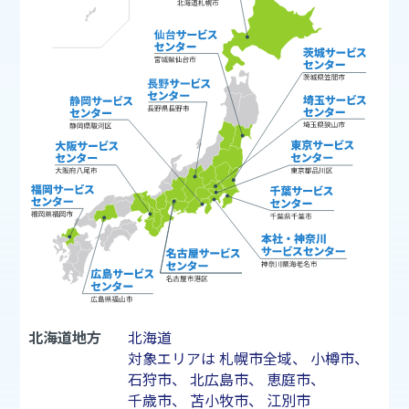
北海道地方
北海道
対象エリアは
札幌市
全域、
小樽市
、
石狩市
、
北広島市
、
恵庭市
、
千歳市
、
苫小牧市
、
江別市