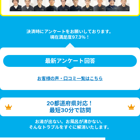
決済時にアンケートをお願いしております。
現在満足度97.3％！
最新アンケート回答
お客様の声・口コミ一覧はこちら
20都道府県対応！
最短30分で訪問
お湯が出ない。お風呂が沸かない。
そんなトラブルをすぐに解消いたします。