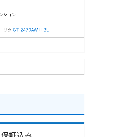
ンション
ーリツ
GT-2470AW-H BL
費・保証込み