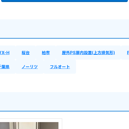
WX-H
桜台
柏市
屋外PS扉内設置(上方排気形)
千葉県
ノーリツ
フルオート