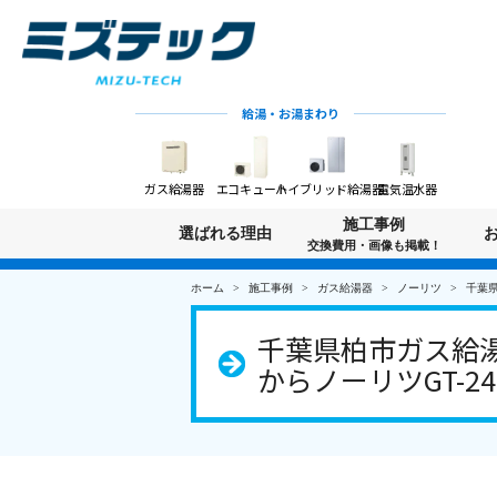
給湯・お湯まわり
ガス給湯器
エコキュート
ハイブリッド給湯器
電気温水器
施工事例
選ばれる理由
交換費用・画像も掲載！
ホーム
施工事例
ガス給湯器
ノーリツ
千葉県
千葉県柏市ガス給湯器
からノーリツGT-24