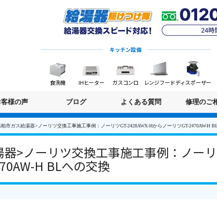
キッチン設備
食洗機
IHヒーター
ガスコンロ
レンジフード
ディスポーザー
お客様の声
ブログ
よくある質問
修理のご
柏市ガス給湯器>ノーリツ交換工事施工事例：ノーリツGT-2428AWX-HからノーリツGT-2470AW-H 
>ノーリツ交換工事施工事例：ノーリツGT
70AW-H BLへの交換