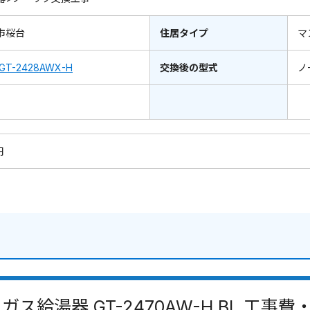
市桜台
住居タイプ
マ
GT-2428AWX-H
交換後の型式
ノ
円
ガス給湯器 GT-2470AW-H BL 工事