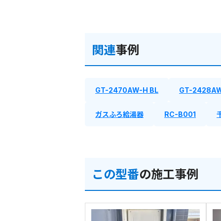
関連
事例
GT-2470AW-H BL
GT-2428A
ガスふろ給湯器
RC-B001
この型番
の施工事例