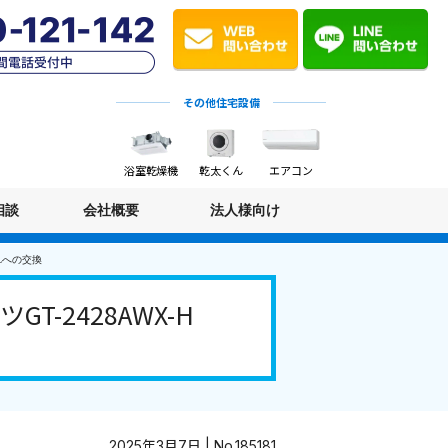
その他住宅設備
浴室乾燥機
乾太くん
エアコン
相談
会社概要
法人様向け
BLへの交換
-2428AWX-H
2025年3月7日 | No.185181