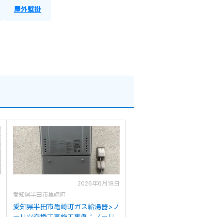
屋外壁掛
日
2026年6月18日
愛知県半田市亀崎町
ノ
愛知県半田市亀崎町ガス給湯器>ノ
ーリツ交換工事施工事例：ノーリ