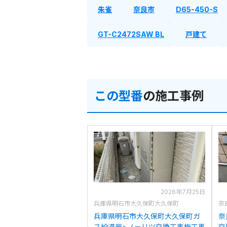
朱雀
奈良市
D65-450-S
GT-C2472SAW BL
戸建て
この型番
の施工事例
2026年7月25日
兵庫県明石市大久保町大久保町
奈
兵庫県明石市大久保町大久保町ガ
奈
ス給湯器>ノーリツ交換工事施工事
交