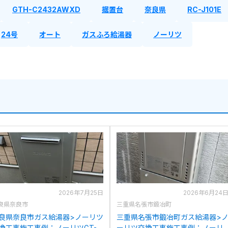
GTH-C2432AWXD
据置台
奈良県
RC-J101E
24号
オート
ガスふろ給湯器
ノーリツ
2026年7月25日
2026年6月24
良県奈良市
三重県名張市鍛冶町
良県奈良市ガス給湯器>ノーリツ
三重県名張市鍛冶町ガス給湯器>
換工事施工事例：ノーリツGT-
ーリツ交換工事施工事例：ノーリ