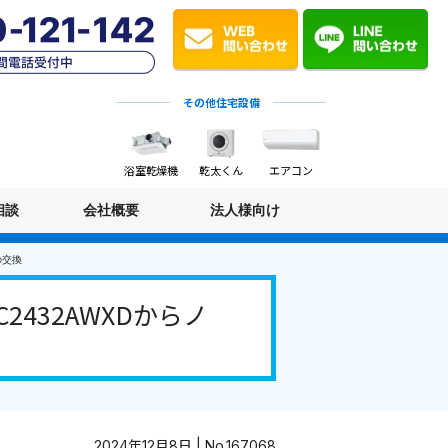
その他住宅設備
浴室乾燥機
乾太くん
エアコン
相談
会社概要
法人様向け
の交換
432AWXDからノ
2024年12月8日 | No.167068