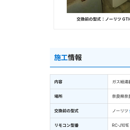
交換前の型式：ノーリツ GTH
施工
情報
内容
ガス給湯
場所
奈良県奈
交換前の型式
ノーリツ
リモコン型番
RC-J101E