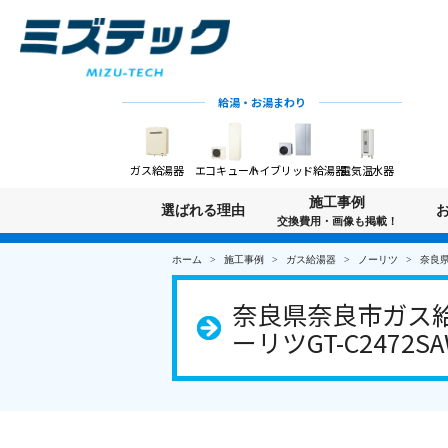
給湯・お湯まわり
ガス給湯器
エコキュート
ハイブリッド給湯器
電気温水器
施工事例
選ばれる理由
交換費用・画像も掲載！
ホーム
施工事例
ガス給湯器
ノーリツ
奈良県
奈良県奈良市ガス給
ーリツGT-C2472S