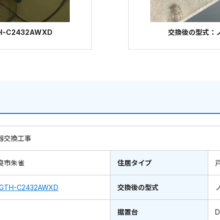
-C2432AWXD
交換後の型式：ノー
器交換工事
良市朱雀
住居タイプ
GTH-C2432AWXD
交換後の型式
据置台
D