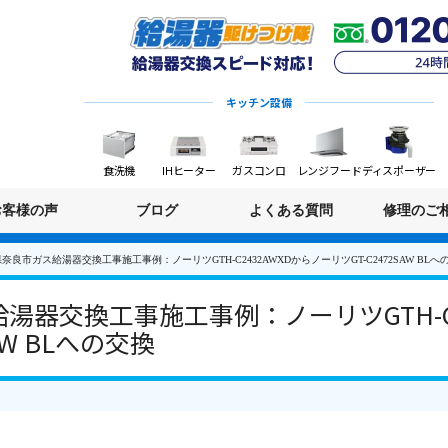
キッチン設備
食洗機
IHヒーター
ガスコンロ
レンジフード
ディスポーザー
お客様の声
ブログ
よくある質問
修理のご
奈良市ガス給湯器交換工事施工事例：ノーリツGTH-C2432AWXDからノーリツGT-C2472SAW BLへ
湯器交換工事施工事例：ノーリツGTH-C2
AW BLへの交換