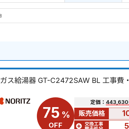
円
ガス給湯器 GT-C2472SAW BL 工事
定価：
443,63
75
1
販売価格
%
交換工事
OFF
撤去処分