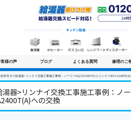
キッチン設備
食洗機
IHヒーター
ガスコンロ
レンジフード
ディスポーザー
お客様の声
ブログ
よくある質問
修理のご
奈良市ガス給湯器>リンナイ交換工事施工事例：ノーリツGQ-2413AW-TからリンナイRUJ-A2400T(A
湯器>リンナイ交換工事施工事例：ノーリツG
2400T(A)への交換