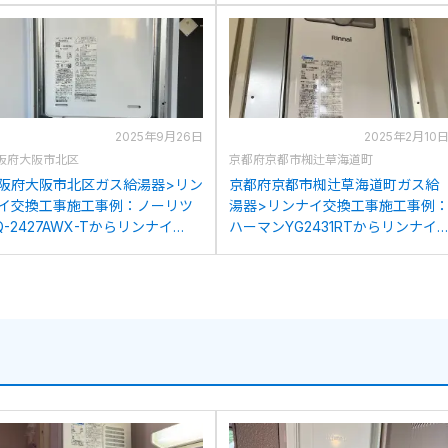
2025年9月26日
2025年2月10
阪府大阪市北区
京都府京都市椥辻草海道町
阪府大阪市北区ガス給湯器>リン
京都府京都市椥辻草海道町ガス給
イ交換工事施工事例：ノーリツ
湯器>リンナイ交換工事施工事例
Q-2427AWX-Tからリンナイ
ハーマンYG2431RTからリンナイ
UJ-A2400T(A)への交換
RUJ-A2400T(A)への交換