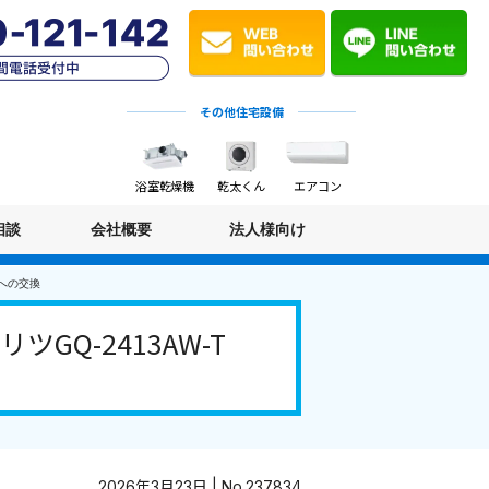
その他住宅設備
浴室乾燥機
乾太くん
エアコン
相談
会社概要
法人様向け
)への交換
Q-2413AW-T
2026年3月23日 | No.237834