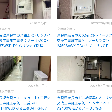
2026年7月11日
2026年6月18
良県奈良市
奈良県奈良市
良県奈良市ガス給湯器>リンナイ
奈良県奈良市ガス給湯器>ノーリ
換工事施工事例：ノーリツGQ-
交換工事施工事例：ノーリツGT-
637WSD-FからリンナイRUX-
2450SAWX-TBからノーリツGT-
1615SWFA(B)-Eへの交換
2470SAW-TB-BLへの交換
2025年12月10日
2025年7月26
良県奈良市
奈良県奈良市
良県奈良市エコキュート>三菱交
奈良県奈良市ガス給湯器>ノーリ
工事施工事例：三菱SRT-
交換工事施工事例：リンナイRUX-
PT46WUXから三菱SRT-S467U
A2400W-EからノーリツGQ-