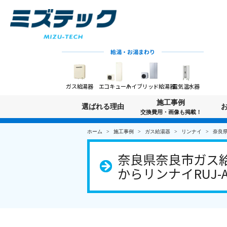
給湯・お湯まわり
ガス給湯器
エコキュート
ハイブリッド給湯器
電気温水器
施工事例
選ばれる理由
交換費用・画像も掲載！
ホーム
施工事例
ガス給湯器
リンナイ
奈良県
奈良県奈良市ガス給
からリンナイRUJ-A