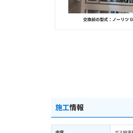
交換前の型式：ノーリツ GQ
施工
情報
内容
ガス給湯