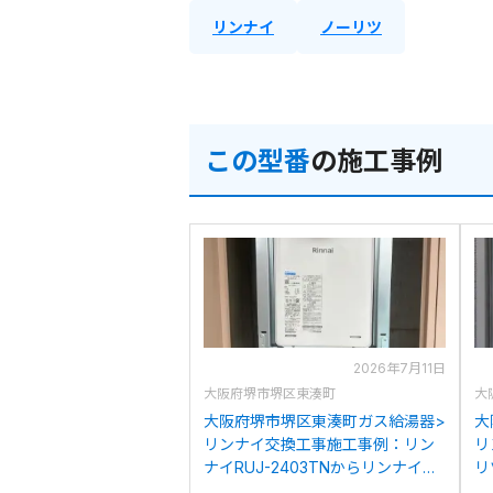
リンナイ
ノーリツ
この型番
の施工事例
2026年7月11日
大阪府堺市堺区東湊町
大
大阪府堺市堺区東湊町ガス給湯器>
大
リンナイ交換工事施工事例：リン
リ
ナイRUJ-2403TNからリンナイ
リ
RUJ-A2400T(A)への交換
R