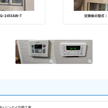
-2413AW-T
交換後の型式：リン
器>リンナイ交換工事