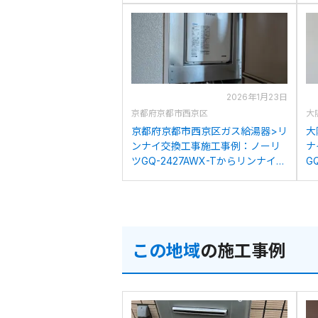
2026年1月23日
京都府京都市西京区
大
京都府京都市西京区ガス給湯器>リ
大
ンナイ交換工事施工事例：ノーリ
ナ
ツGQ-2427AWX-Tからリンナイ
G
RUJ-A2400T(A)への交換
R
この地域
の施工事例