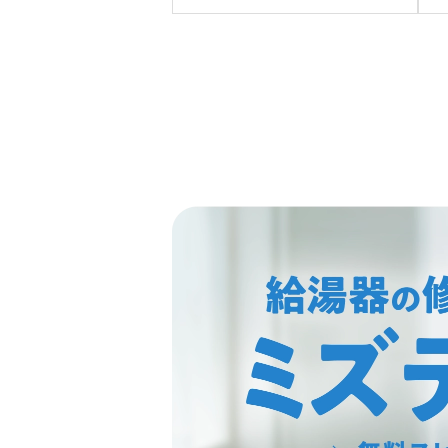
C2472SAW BLへの交換
へ