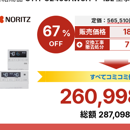
定価：
565,51
67
1
販売価格
%
交換工事
OFF
7
撤去処分
260,9
総額 287,09