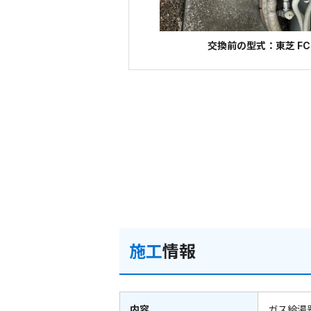
交換前の型式：東芝 FCG
施工
情報
内容
ガス給湯