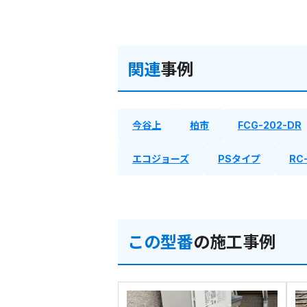
関連
事例
今谷上
柏市
FCG-202-DR
エコジョーズ
PSタイプ
RC-
この型番
の施工事例