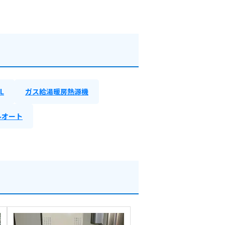
L
ガス給湯暖房熱源機
ルオート