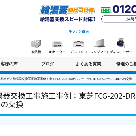
キッチン設備
食洗機
IHヒーター
ガスコンロ
レンジフード
ディスポーザー
お客様の声
ブログ
よくある質問
修理のご
柏市ガス給湯器交換工事施工事例：東芝FCG-202-DRからノーリツGTH-C2460AW3H-1BLへの交換
交換工事施工事例：東芝FCG-202-DR
Lへの交換