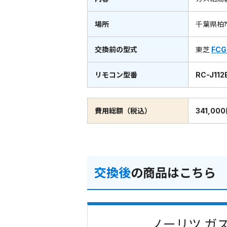
場所
千葉県柏
交換前の型式
東芝
FCG
リモコン型番
RC-J112
費用総額（税込）
341,00
交換後
の商品はこちら
ノーリツ ガス