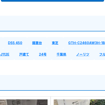
D55 450
据置台
東芝
GTH-C2460AW3H-1B
J112E
戸建て
24号
千葉県
ノーリツ
フ