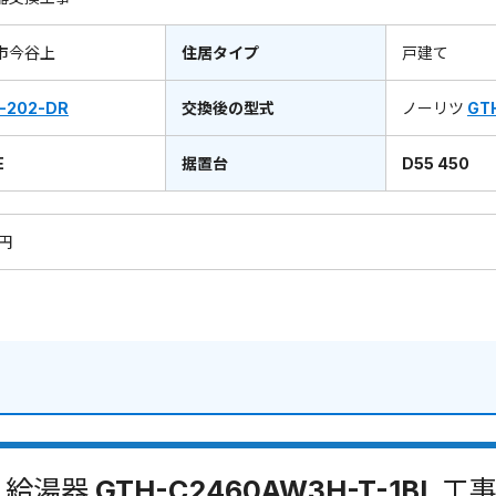
市今谷上
住居タイプ
戸建て
-202-DR
交換後の型式
ノーリツ
GT
E
据置台
D55 450
0円
給湯器 GTH-C2460AW3H-T-1BL 