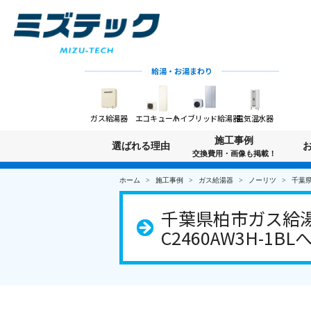
給湯・お湯まわり
ガス給湯器
エコキュート
ハイブリッド給湯器
電気温水器
施工事例
選ばれる理由
交換費用・画像も掲載！
ホーム
施工事例
ガス給湯器
ノーリツ
千葉県
千葉県柏市ガス給湯器
C2460AW3H-1B