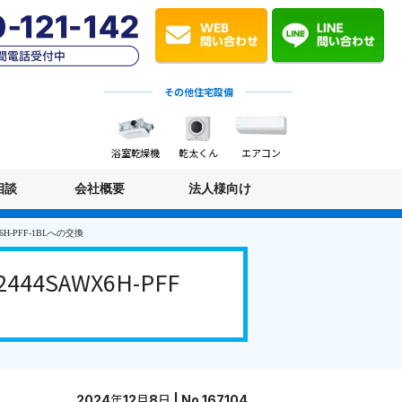
その他住宅設備
浴室乾燥機
乾太くん
エアコン
相談
会社概要
法人様向け
H-PFF-1BLへの交換
SAWX6H-PFF
2024年12月8日 | No.167104