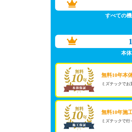
すべての機
本体
無料10年本
ミズテックでお
無料10年施
ミズテックで行