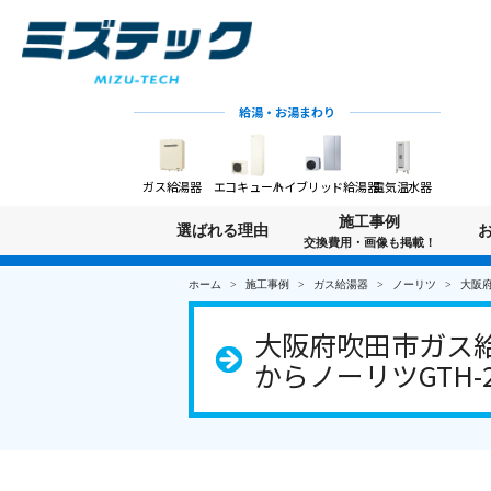
給湯・お湯まわり
ガス給湯器
エコキュート
ハイブリッド給湯器
電気温水器
施工事例
選ばれる理由
交換費用・画像も掲載！
ホーム
施工事例
ガス給湯器
ノーリツ
大阪府
大阪府吹田市ガス給湯
からノーリツGTH-24