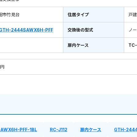
田市竹見台
住居タイプ
戸建
GTH-2444SAWX6H-PFF
交換後の型式
ノ
扉内ケース
TC
0円
AWX6H-PFF-1BL
RC-J112
扉内ケース
GTH-244