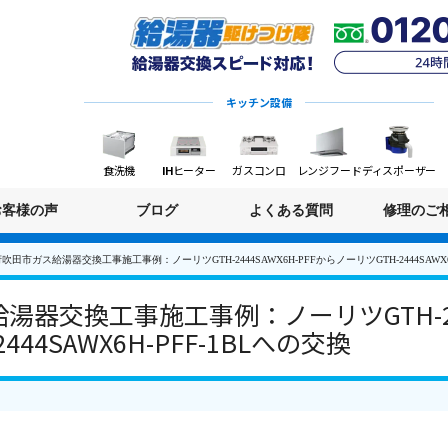
キッチン設備
食洗機
IHヒーター
ガスコンロ
レンジフード
ディスポーザー
お客様の声
ブログ
よくある質問
修理のご
吹田市ガス給湯器交換工事施工事例：ノーリツGTH-2444SAWX6H-PFFからノーリツGTH-2444SAWX6
器交換工事施工事例：ノーリツGTH-2444
44SAWX6H-PFF-1BLへの交換