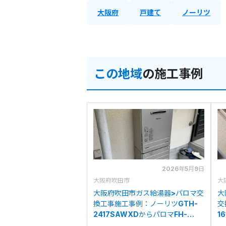
大阪府
戸建て
ノーリツ
この地域
の施工事例
2026年5月9日
大阪府吹田市
大
大阪府吹田市ガス給湯器>パロマ交
大
換工事施工事例：ノーリツGTH-
交
2417SAWXDからパロマFH-
1
2423SAW-1への交換
A