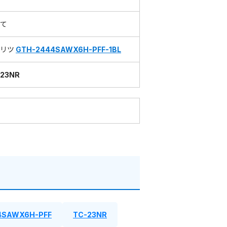
て
ーリツ
GTH-2444SAWX6H-PFF-1BL
-23NR
4SAWX6H-PFF
TC-23NR