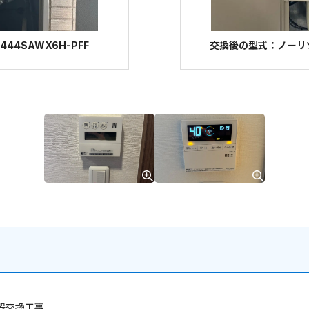
44SAWX6H-PFF
交換後の型式：ノーリツ G
器交換工事