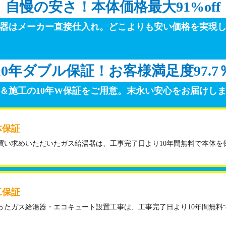
自慢の安さ！
本体価格最大91%off
器はメーカー直接仕入れ。
どこよりも安い価格を実現
10年ダブル保証！
お客様満足度97.7
＆施工の10年W保証をご用意。
末永い安心をお届けし
体保証
買い求めいただいたガス給湯器は、工事完了日より10年間無料で本体を
工保証
ったガス給湯器・エコキュート設置工事は、工事完了日より10年間無料