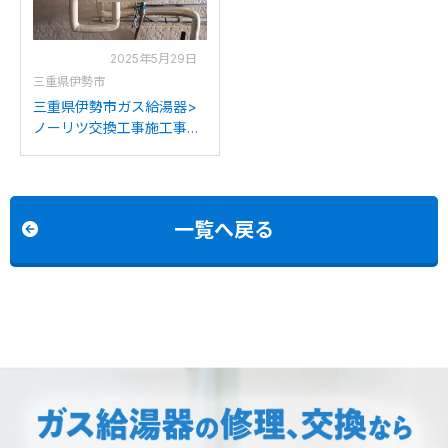
2025年5月29日
三重県伊勢市
三重県伊勢市ガス給湯器>
ノーリツ交換工事施工事
例：リンナイRUX-E2010W
MC-33-AからノーリツGQ-
2039WS-1 LPGへの交換
一覧へ戻る