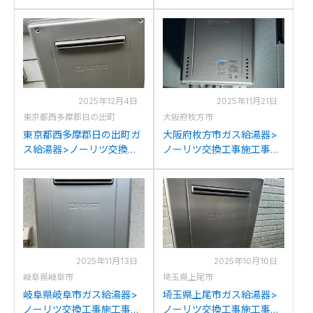
例：ノーリツGT-
例：ノーリツGT-2027AWX
2028AWXからノーリツ
からノーリツGT-
GT-C2072AW BLへの交換
C2072AW BLへの交換
2025年12月4日
2025年11月21日
東京都西多摩郡日の出町
大阪府枚方市
東京都西多摩郡日の出町ガ
大阪府枚方市ガス給湯器>
ス給湯器>ノーリツ交換工
ノーリツ交換工事施工事
事施工事例：リンナイRUF-
例：ノーリツGT-
1615AWからノーリツGT-
2422AWX-Gからノーリツ
C2072AW BLへの交換
GT-C2072AW BLへの交換
2025年11月13日
2025年10月10日
岐阜県岐阜市
埼玉県上尾市
岐阜県岐阜市ガス給湯器>
埼玉県上尾市ガス給湯器>
ノーリツ交換工事施工事
ノーリツ交換工事施工事