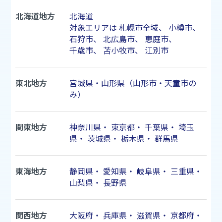
北海道地方
北海道
対象エリアは
札幌市
全域、
小樽市
、
石狩市
、
北広島市
、
恵庭市
、
千歳市
、
苫小牧市
、
江別市
東北地方
宮城県・山形県（山形市・天童市の
み）
関東地方
神奈川県
・
東京都
・
千葉県
・
埼玉
県
・
茨城県
・
栃木県
・
群馬県
東海地方
静岡県
・
愛知県
・
岐阜県
・
三重県
・
山梨県
・
長野県
関西地方
大阪府
・
兵庫県
・
滋賀県
・
京都府
・