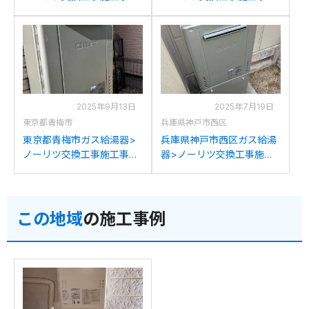
例：ノーリツGT-
例：パロマFH-202AWBLか
C2432AWXからノーリツ
らノーリツGT-C2072AW
GT-C2072AW BLへの交換
BLへの交換
2025年9月13日
2025年7月19日
東京都青梅市
兵庫県神戸市西区
東京都青梅市ガス給湯器>
兵庫県神戸市西区ガス給湯
ノーリツ交換工事施工事
器>ノーリツ交換工事施工
例：ノーリツGT-
事例：ノーリツGT-
2050AWXからノーリツ
C1632AWXからノーリツ
GT-C2072AW BLへの交換
GT-C2072AW BLへの交換
この地域
の施工事例