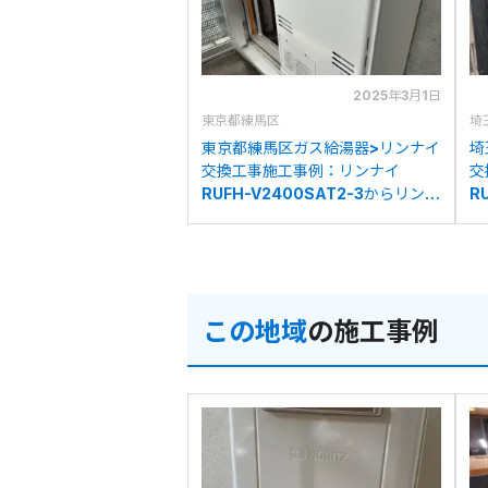
2025年3月1日
東京都練馬区
埼
東京都練馬区ガス給湯器>リンナイ
埼
交換工事施工事例：リンナイ
交
RUFH-V2400SAT2-3からリンナ
R
イRUFH-A2400AW2-3(A)への
ナ
交換
の
この地域
の施工事例