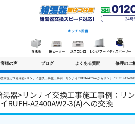
キッチン設備
食洗機
IHヒーター
ガスコンロ
レンジフード
ディスポーザー
お客様の声
ブログ
よくある質問
修理のご
文京区ガス給湯器>リンナイ交換工事施工事例：リンナイRUFH-2402AWからリンナイRUFH-A2400AW
湯器>リンナイ交換工事施工事例：リンナ
RUFH-A2400AW2-3(A)への交換