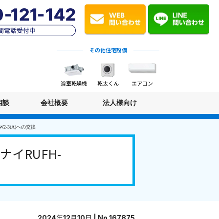
その他住宅設備
浴室乾燥機
乾太くん
エアコン
相談
会社概要
法人様向け
2-3(A)への交換
イRUFH-
2024年12月10日 | No.167875