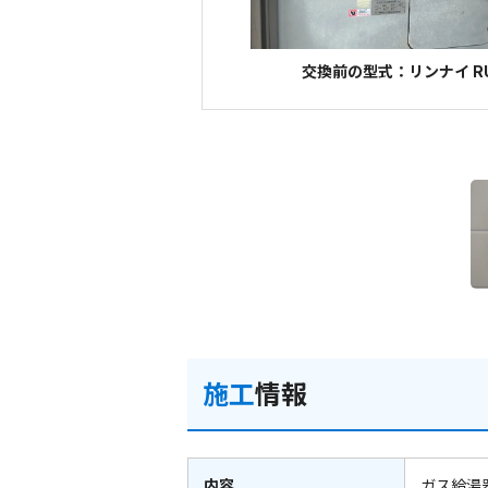
交換前の型式：リンナイ RU
施工
情報
内容
ガス給湯