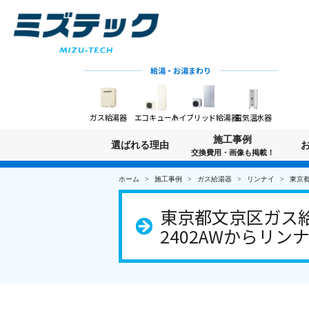
給湯・お湯まわり
ガス給湯器
エコキュート
ハイブリッド給湯器
電気温水器
施工事例
選ばれる理由
交換費用・画像も掲載！
ホーム
施工事例
ガス給湯器
リンナイ
東京都
東京都文京区ガス給
2402AWからリンナイ