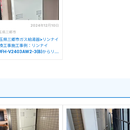
2024年12月10日
玉県三郷市
玉県三郷市ガス給湯器>リンナイ
換工事施工事例：リンナイ
UFH-V2403AW2-3(B)からリン
イRUFH-A2400AW2-3(A)へ
交換