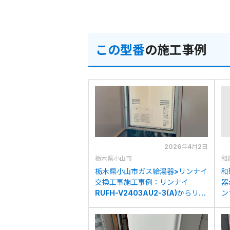
この型番
の施工事例
2026年4月2日
栃木県小山市
和
栃木県小山市ガス給湯器>リンナイ
和
交換工事施工事例：リンナイ
器
RUFH-V2403AU2-3(A)からリン
ン
ナイRUFH-A2400AW2-3(A)へ
リ
の交換
3