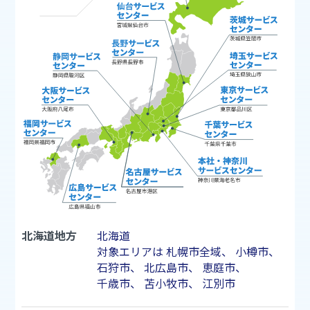
北海道地方
北海道
対象エリアは
札幌市
全域、
小樽市
、
石狩市
、
北広島市
、
恵庭市
、
千歳市
、
苫小牧市
、
江別市