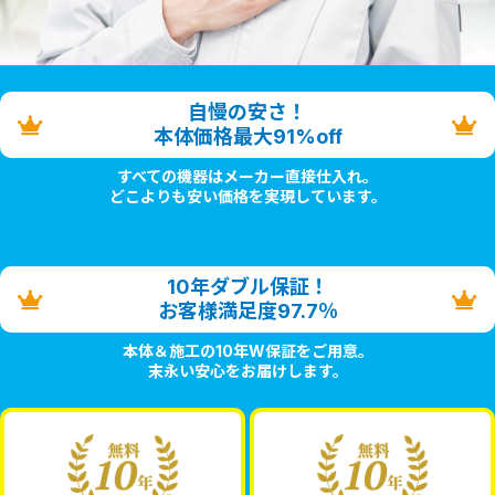
自慢の安さ！
本体価格最大91%off
すべての機器はメーカー直接仕入れ。
どこよりも安い価格を実現しています。
10年ダブル保証！
お客様満足度97.7％
本体＆施工の10年W保証をご用意。
末永い安心をお届けします。