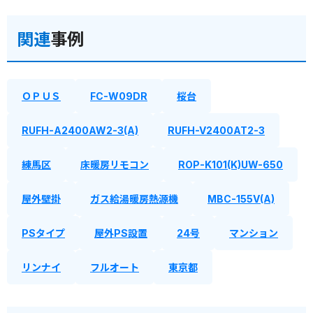
関連
事例
ＯＰＵＳ
FC-W09DR
桜台
RUFH-A2400AW2-3(A)
RUFH-V2400AT2-3
練馬区
床暖房リモコン
ROP-K101(K)UW-650
屋外壁掛
ガス給湯暖房熱源機
MBC-155V(A)
PSタイプ
屋外PS設置
24号
マンション
リンナイ
フルオート
東京都