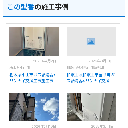
この型番
の施工事例
2026年4月2日
2026年3月31日
栃木県小山市
和歌山県和歌山市屋形町
栃木県小山市ガス給湯器>
和歌山県和歌山市屋形町ガ
リンナイ交換工事施工事
ス給湯器>リンナイ交換工
例：リンナイRUFH-
事施工事例：リンナイ
V2403AU2-3(A)からリン
RUFH-V2400AW2-6から
ナイRUFH-A2400AW2-
リンナイRUFH-
3(A)への交換
A2400AW2-3(A)への交換
2026年2月19日
2025年3月1日