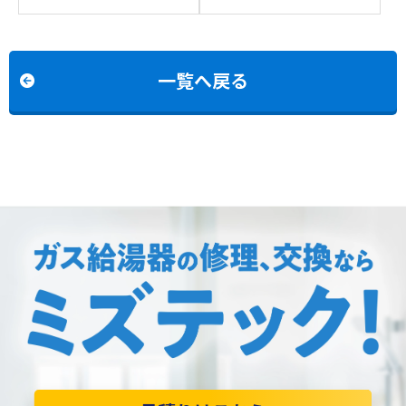
例：ノーリツGTH-
例：ノーリツGT-1600AWX
2434AWX-Hからノーリツ
からノーリツGT-1670SAW
GTH-2454AW3H-HBLへの
BLへの交換
交換
一覧へ戻る