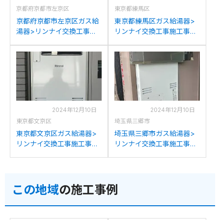
京都府京都市左京区
東京都練馬区
京都府京都市左京区ガス給
東京都練馬区ガス給湯器>
湯器>リンナイ交換工事施
リンナイ交換工事施工事
工事例：リンナイRUFH-
例：リンナイRUFH-
V2403AW2-3からリンナイ
V2400SAT2-3からリンナ
RUFH-A2400AW2-3(A)へ
イRUFH-A2400AW2-3(A)
の交換
への交換
2024年12月10日
2024年12月10日
東京都文京区
埼玉県三郷市
東京都文京区ガス給湯器>
埼玉県三郷市ガス給湯器>
リンナイ交換工事施工事
リンナイ交換工事施工事
例：リンナイRUFH-
例：リンナイRUFH-
2402AWからリンナイ
V2403AW2-3(B)からリン
RUFH-A2400AW2-3(A)へ
ナイRUFH-A2400AW2-
この地域
の施工事例
の交換
3(A)への交換