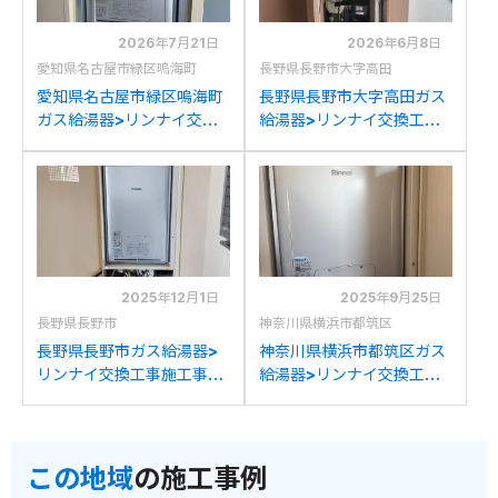
2026年7月21日
2026年6月8日
愛知県名古屋市緑区嗚海町
長野県長野市大字高田
愛知県名古屋市緑区嗚海町
長野県長野市大字高田ガス
ガス給湯器>リンナイ交換
給湯器>リンナイ交換工事
工事施工事例：リンナイ
施工事例：リンナイRUFH-
RUFH-E2403AU2-3(A)か
K2403AU2-3からリンナ
らリンナイRUFH-
イRUFH-E2407AU2-3(A)
E2407AU2-3(A)への交換
への交換
2025年12月1日
2025年9月25日
長野県長野市
神奈川県横浜市都筑区
長野県長野市ガス給湯器>
神奈川県横浜市都筑区ガス
リンナイ交換工事施工事
給湯器>リンナイ交換工事
例：リンナイRUFH-
施工事例：リンナイRUFH-
K2400AU2-3からリンナ
K2400AUからリンナイ
イRUFH-E2407AU2-3(A)
RUFH-E2407AU2-3(A)へ
この地域
の施工事例
への交換
の交換