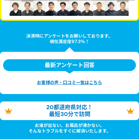
決済時にアンケートをお願いしております。
現在満足度97.3％！
最新アンケート回答
お客様の声・口コミ一覧はこちら
20都道府県対応！
最短30分で訪問
お湯が出ない。お風呂が沸かない。
そんなトラブルをすぐに解消いたします。