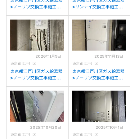
東京都江戸川区ガス給湯器
東京都江戸川区ガス給湯器
>ノーリツ交換工事施工事
>リンナイ交換工事施工事
例：ノーリツGT-
例：リンナイRUH-
1612SAWX-Tからノーリ
V1615SFFUA-Eからリンナ
ツGT-1670SAW-T BLへ
イRUX-V1615SFFUA(A)-
の交換
Eへの交換
2026年1月9日
2025年11月13日
東京都江戸川区
東京都江戸川区
東京都江戸川区ガス給湯器
東京都江戸川区ガス給湯器
>ノーリツ交換工事施工事
>ノーリツ交換工事施工事
例：ノーリツGQ-
例：ノーリツGTH-
2012WE-Tからノーリツ
2413AWXHからノーリツ
GQ-2039WS-C-1への交
GTH-C2460AW3H-1BL
換
への交換
2025年10月20日
2025年10月1日
東京都江戸川区
東京都江戸川区