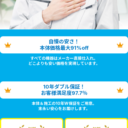
自慢の安さ！
本体価格最大91%off
すべての機器はメーカー直接仕入れ。
どこよりも安い価格を実現しています。
10年ダブル保証！
お客様満足度97.7％
本体＆施工の10年W保証をご用意。
末永い安心をお届けします。