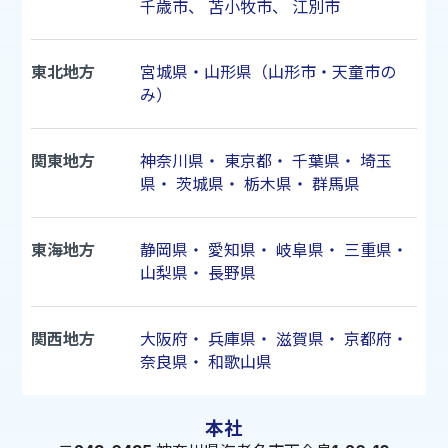
千歳市
、
苫小牧市
、
江別市
東北地方
宮城県・山形県（山形市・天童市の
み）
関東地方
神奈川県
・
東京都
・
千葉県
・
埼玉
県
・
茨城県
・
栃木県
・
群馬県
東海地方
静岡県
・
愛知県
・
岐阜県
・
三重県
・
山梨県
・
長野県
関西地方
大阪府
・
兵庫県
・
滋賀県
・
京都府
・
奈良県
・
和歌山県
本社