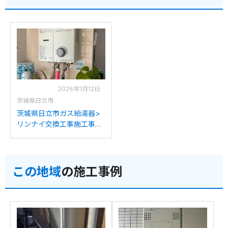
2026年1月12日
茨城県日立市
茨城県日立市ガス給湯器>
リンナイ交換工事施工事
例：リンナイRUS-
V53RTA(WH)からリンナイ
RUS-V53YTB(WH)への交
この地域
の施工事例
換