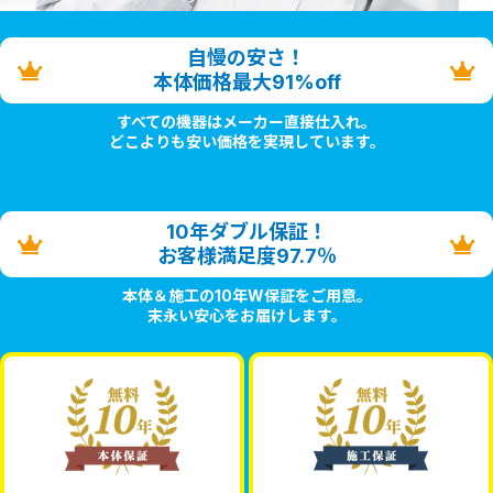
自慢の安さ！
本体価格最大91%off
すべての機器はメーカー直接仕入れ。
どこよりも安い価格を実現しています。
10年ダブル保証！
お客様満足度97.7％
本体＆施工の10年W保証をご用意。
末永い安心をお届けします。