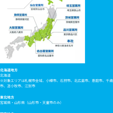
北海道地方
北海道
※対象エリアは札幌市全域、小樽市、石狩市、北広島市、恵庭市、千歳
市、苫小牧市、江別市
東北地方
宮城県・山形県（山形市・天童市のみ）