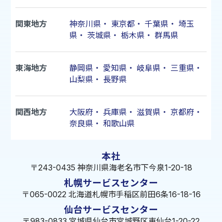
関東地方
神奈川県
・
東京都
・
千葉県
・
埼玉
県
・
茨城県
・
栃木県
・
群馬県
東海地方
静岡県
・
愛知県
・
岐阜県
・
三重県
・
山梨県
・
長野県
関西地方
大阪府
・
兵庫県
・
滋賀県
・
京都府
・
奈良県
・
和歌山県
本社
〒243-0435 神奈川県海老名市下今泉1-20-18
札幌サービスセンター
〒065-0022 北海道札幌市手稲区前田6条16-18-16
仙台サービスセンター
〒983-0833 宮城県仙台市宮城野区東仙台1-20-22