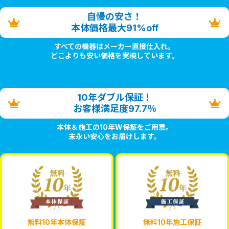
自慢の安さ！
本体価格最大91%off
すべての機器はメーカー直接仕入れ。
どこよりも安い価格を実現しています。
10年ダブル保証！
お客様満足度97.7％
本体＆施工の10年W保証をご用意。
末永い安心をお届けします。
無料10年本体保証
無料10年施工保証