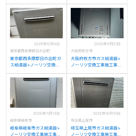
例：ノーリツGT-
例：ノーリツGT-2027AWX
2028AWXからノーリツ
からノーリツGT-
GT-C2072AW BLへの交換
C2072AW BLへの交換
2025年12月4日
2025年11月21日
東京都西多摩郡日の出町
大阪府枚方市
東京都西多摩郡日の出町ガ
大阪府枚方市ガス給湯器>
ス給湯器>ノーリツ交換工
ノーリツ交換工事施工事
事施工事例：リンナイRUF-
例：ノーリツGT-
1615AWからノーリツGT-
2422AWX-Gからノーリツ
C2072AW BLへの交換
GT-C2072AW BLへの交換
2025年11月13日
2025年10月10日
岐阜県岐阜市
埼玉県上尾市
岐阜県岐阜市ガス給湯器>
埼玉県上尾市ガス給湯器>
ノーリツ交換工事施工事
ノーリツ交換工事施工事