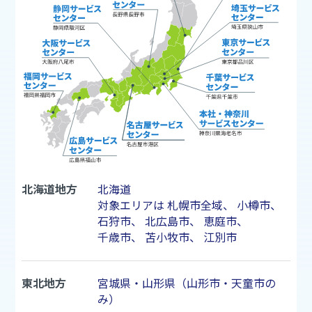
北海道地方
北海道
対象エリアは
札幌市
全域、
小樽市
、
石狩市
、
北広島市
、
恵庭市
、
千歳市
、
苫小牧市
、
江別市
東北地方
宮城県・山形県（山形市・天童市の
み）