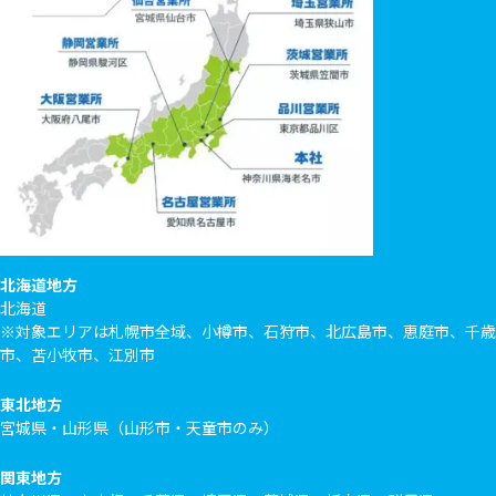
北海道地方
北海道
※対象エリアは札幌市全域、小樽市、石狩市、北広島市、恵庭市、千歳
市、苫小牧市、江別市
東北地方
宮城県・山形県（山形市・天童市のみ）
関東地方