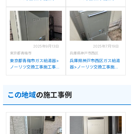
例：ノーリツGT-
例：パロマFH-202AWBLか
C2432AWXからノーリツ
らノーリツGT-C2072AW
GT-C2072AW BLへの交換
BLへの交換
2025年9月13日
2025年7月19日
東京都青梅市
兵庫県神戸市西区
東京都青梅市ガス給湯器>
兵庫県神戸市西区ガス給湯
ノーリツ交換工事施工事
器>ノーリツ交換工事施工
例：ノーリツGT-
事例：ノーリツGT-
2050AWXからノーリツ
C1632AWXからノーリツ
GT-C2072AW BLへの交換
GT-C2072AW BLへの交換
この地域
の施工事例