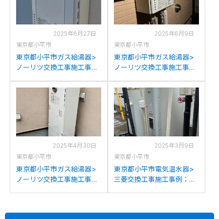
2025年6月27日
2025年6月9日
東京都小平市
東京都小平市
東京都小平市ガス給湯器>
東京都小平市ガス給湯器>
ノーリツ交換工事施工事
ノーリツ交換工事施工事
例：パロマFH-201AWDか
例：ノーリツGT-
らノーリツGT-2070SAW
2428SAWXからノーリツ
BLへの交換
GT-2470SAW BLへの交換
2025年4月30日
2025年3月9日
東京都小平市
東京都小平市
東京都小平市ガス給湯器>
東京都小平市電気温水器>
ノーリツ交換工事施工事
三菱交換工事施工事例：三
例：ノーリツGTH-
菱SR-3508から三菱SRG-
C2447SAWからノーリツ
375Gへの交換
GTH-C2460AW3H-1への交