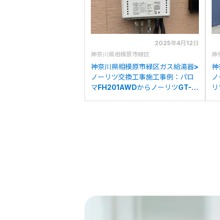
2025年4月12日
神奈川県相模原市緑区
神
神奈川県相模原市緑区ガス給湯器>
神
ノーリツ交換工事施工事例：パロ
ノ
マFH201AWDからノーリツGT-
リ
2070SAW BLへの交換
O