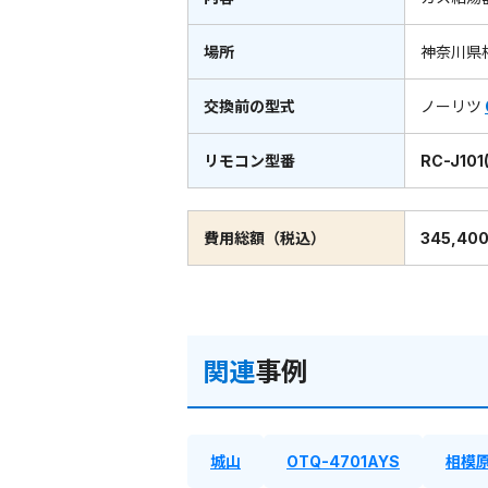
場所
神奈川県
交換前の型式
ノーリツ
リモコン型番
RC-J101
費用総額（税込）
345,40
関連
事例
城山
OTQ-4701AYS
相模