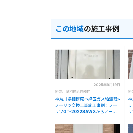
この地域
の施工事例
2025年9月19日
神奈川県相模原市緑区
神
神奈川県相模原市緑区ガス給湯器>
神
ノーリツ交換工事施工事例：ノー
リ
リツGT-2022SAWXからノーリ
リ
ツGT-2070SAW BLへの交換
イ