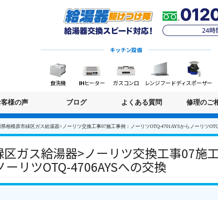
キッチン設備
食洗機
IHヒーター
ガスコンロ
レンジフード
ディスポーザー
お客様の声
ブログ
よくある質問
修理のご
県相模原市緑区ガス給湯器>ノーリツ交換工事07施工事例：ノーリツOTQ-4701AYSからノーリツOTQ-
緑区ガス給湯器>ノーリツ交換工事07施
らノーリツOTQ-4706AYSへの交換