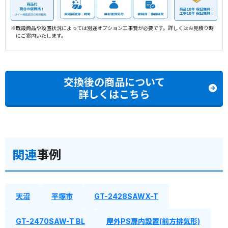
※既設商品や設置状況によっては別途オプション工事費が必要です。詳しくはお見積り時
にご案内いたします。
交換後の商品について
詳しくはこちら
関連
事例
天沼
平塚市
GT-2428SAWX-T
GT-2470SAW-T BL
屋外PS扉内設置(前方排気形)