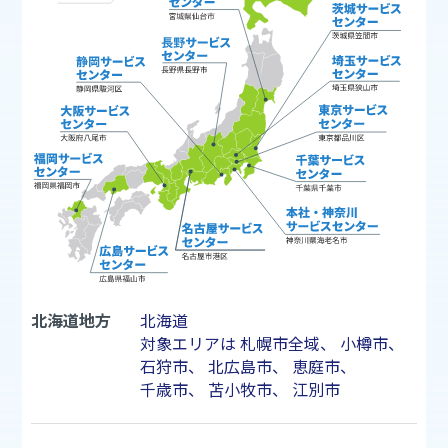
北海道地方
北海道
対象エリアは
札幌市
全域、
小樽市
、
石狩市
、
北広島市
、
恵庭市
、
千歳市
、
苫小牧市
、
江別市