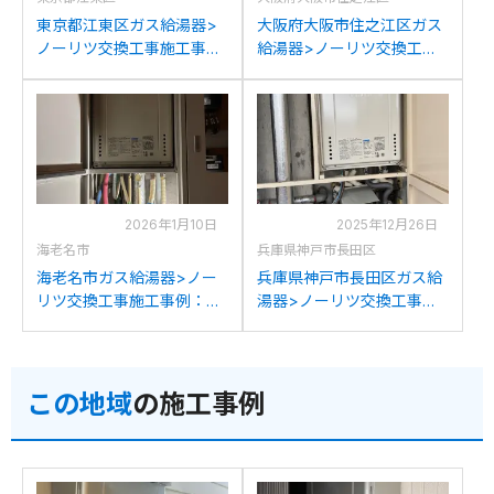
東京都江東区ガス給湯器>
大阪府大阪市住之江区ガス
ノーリツ交換工事施工事
給湯器>ノーリツ交換工事
例：ノーリツGT-
施工事例：大阪ガス135-
2428(S)AWX-Tからノーリ
N062からノーリツGT-
ツGT-2470SAW-T BLへの
2470SAW-T BLへの交換
交換
2026年1月10日
2025年12月26日
海老名市
兵庫県神戸市長田区
海老名市ガス給湯器>ノー
兵庫県神戸市長田区ガス給
リツ交換工事施工事例：ノ
湯器>ノーリツ交換工事施
ーリツGT-2427SAWX-T-1
工事例：ノーリツGT-
からノーリツGT-
2450SAWX-Tからノーリ
2470SAW-T BLへの交換
ツGT-2470SAW-T BLへの
この地域
の施工事例
交換