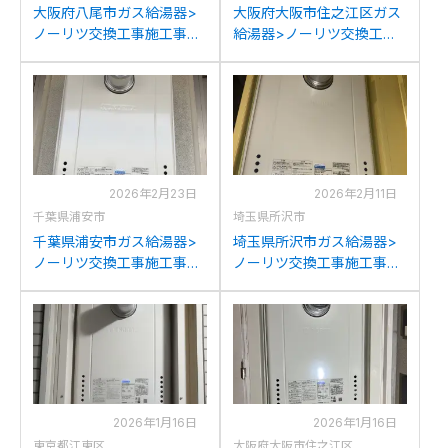
大阪府八尾市ガス給湯器>
大阪府大阪市住之江区ガス
ノーリツ交換工事施工事
給湯器>ノーリツ交換工事
例：ノーリツGTH-
施工事例：ノーリツGT-
2434SAWX6H-Tからノー
2427SAWX-Cからノーリ
リツGT-2470SAW-T BLへ
ツGT-2470SAW-T BLへの
の交換
交換
2026年2月23日
2026年2月11日
千葉県浦安市
埼玉県所沢市
千葉県浦安市ガス給湯器>
埼玉県所沢市ガス給湯器>
ノーリツ交換工事施工事
ノーリツ交換工事施工事
例：ノーリツGT-
例：ノーリツGTH-
2422SAWX-Tからノーリツ
2434SAWX3H-Tからノー
GT-2470SAW-T BLへの交
リツGT-2470SAW-T BLへ
換
の交換
2026年1月16日
2026年1月16日
東京都江東区
大阪府大阪市住之江区