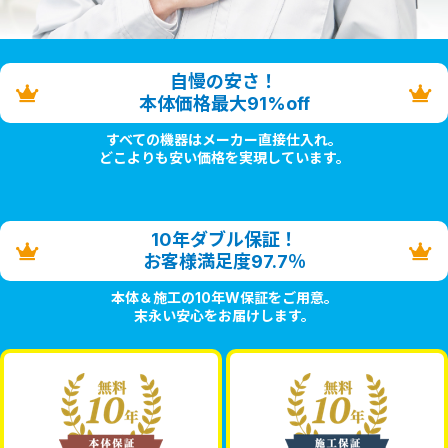
自慢の安さ！
本体価格最大91%off
すべての機器はメーカー直接仕入れ。
どこよりも安い価格を実現しています。
10年ダブル保証！
お客様満足度97.7％
本体＆施工の10年W保証をご用意。
末永い安心をお届けします。