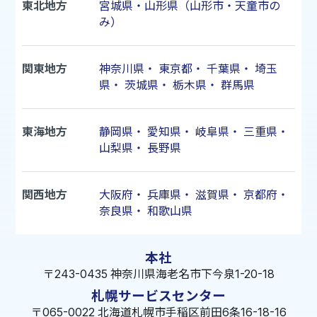
東北地方
宮城県・山形県（山形市・天童市の
み）
関東地方
神奈川県
・
東京都
・
千葉県
・
埼玉
県
・
茨城県
・
栃木県
・
群馬県
東海地方
静岡県
・
愛知県
・
岐阜県
・
三重県
・
山梨県
・
長野県
関西地方
大阪府
・
兵庫県
・
滋賀県
・
京都府
・
奈良県
・
和歌山県
本社
〒243-0435 神奈川県海老名市下今泉1-20-18
札幌サービスセンター
〒065-0022 北海道札幌市手稲区前田6条16-18-16