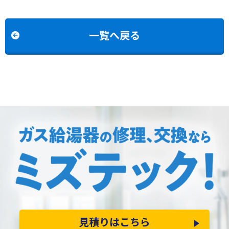
からリンナイRUX-
C24T2からリンナイRUF-
A1616W(A)-Eへの交換
245SAW(B)への交換
一覧へ戻る
見積りはこちら