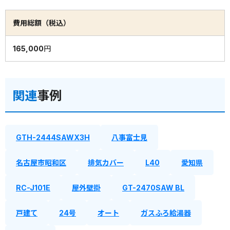
費用総額（税込）
165,000円
関連
事例
GTH-2444SAWX3H
八事富士見
名古屋市昭和区
排気カバー
L40
愛知県
RC-J101E
屋外壁掛
GT-2470SAW BL
戸建て
24号
オート
ガスふろ給湯器