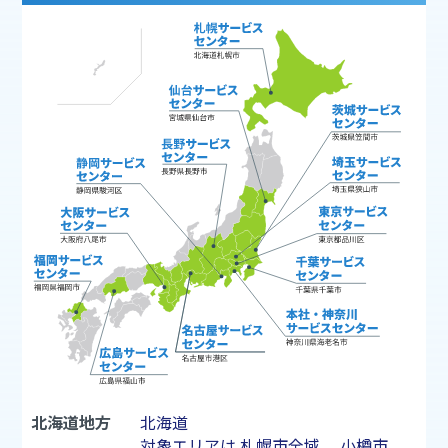
北海道地方
北海道
対象エリアは
札幌市
全域、
小樽市
、