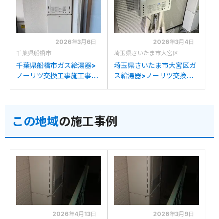
換
換
2026年3月6日
2026年3月4日
千葉県船橋市
埼玉県さいたま市大宮区
千葉県船橋市ガス給湯器>
埼玉県さいたま市大宮区ガ
ノーリツ交換工事施工事
ス給湯器>ノーリツ交換工
例：ノーリツGT-
事施工事例：ノーリツGT-
2427SAWXからノーリツ
2428SAWXからノーリツ
GT-2470SAW BLへの交
GT-2470SAW BLへの交
この地域
の施工事例
換
換
2026年4月13日
2026年3月9日