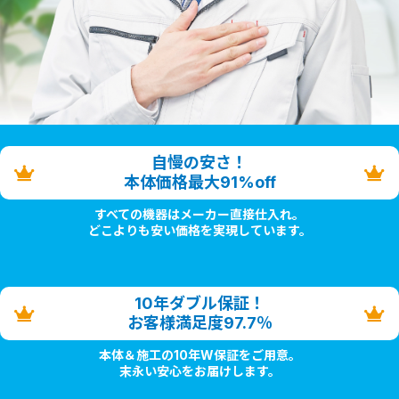
自慢の安さ！
本体価格最大91%off
すべての機器はメーカー直接仕入れ。
どこよりも安い価格を実現しています。
10年ダブル保証！
お客様満足度97.7％
本体＆施工の10年W保証をご用意。
末永い安心をお届けします。