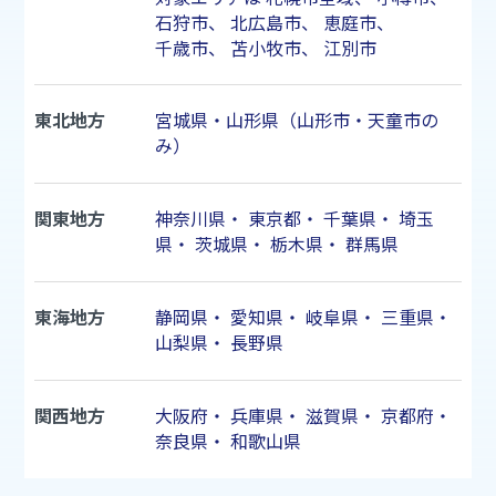
石狩市
、
北広島市
、
恵庭市
、
千歳市
、
苫小牧市
、
江別市
東北地方
宮城県・山形県（山形市・天童市の
み）
関東地方
神奈川県
・
東京都
・
千葉県
・
埼玉
県
・
茨城県
・
栃木県
・
群馬県
東海地方
静岡県
・
愛知県
・
岐阜県
・
三重県
・
山梨県
・
長野県
関西地方
大阪府
・
兵庫県
・
滋賀県
・
京都府
・
奈良県
・
和歌山県