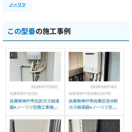
ノーリツ
この型番
の施工事例
2026年7月25日
2026年5月14日
兵庫県神戸市北区
兵庫県神戸市兵庫区浜中町
兵庫県神戸市北区ガス給湯
兵庫県神戸市兵庫区浜中町
器>ノーリツ交換工事施工
ガス給湯器>ノーリツ交換
事例：ノーリツ136-
工事施工事例：ノーリツ
C040&GT-2450SWXか
GT-2450SAWXからノー
らノーリツGT-2470SAW
リツGT-2470SAW BLへ
BLへの交換
の交換