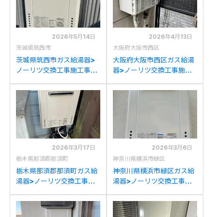
2026年5月14日
2026年4月13日
茨城県筑西市
大阪府大阪市西区
茨城県筑西市ガス給湯器>
大阪府大阪市西区ガス給湯
ノーリツ交換工事施工事
器>ノーリツ交換工事施工
例：ノーリツGT-
事例：ノーリツGT-
2428SAWXからノーリツ
2422SAWXからノーリツ
GT-2470SAW BLへの交
GT-2470SAW BLへの交
換
換
2026年3月17日
2026年3月6日
栃木県那須郡那須町
神奈川県横浜市緑区
栃木県那須郡那須町ガス給
神奈川県横浜市緑区ガス給
湯器>ノーリツ交換工事施
湯器>ノーリツ交換工事施
工事例：長府製作所GFK-
工事例：ノーリツGT-
2450WKXからノーリツ
2450SAWXからノーリツ
GT-2470SAW BLへの交
GT-2470SAW BLへの交