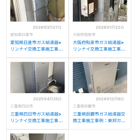
2026年3月27日
2026年1月22日
愛知県日進市
大阪府和泉市
愛知県日進市ガス給湯器>
大阪府和泉市ガス給湯器>
リンナイ交換工事施工事
リンナイ交換工事施工事
例：リンナイRUFH-
例：リンナイRUFH-
K2403SAW2-3(A)からリ
V2400SAW2-6からリン
ンナイRUFH-
ナイRUFH-E2407SAW2-
E2407SAW2-3(A)への交
3(A)への交換
換
2025年4月25日
2024年12月6日
三重県四日市
三重県鈴鹿市
三重県四日市ガス給湯器>
三重県鈴鹿市ガス給湯器交
リンナイ交換工事施工事
換工事施工事例：東邦ガス
例：大阪ガスST-141-
GCT-C06ARS-AWQから
GTH243Aからリンナイ
リンナイRUFH-