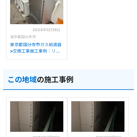
RUFH-E2407SAW2-3(A)
E2407SAW2-3(A)への交
への交換
換
2024年12月6日
東京都国分寺市
東京都国分寺市ガス給湯器
>交換工事施工事例：リン
ナイRUFH-K2402SAW2-
6(A)からリンナイRUFH-
E2407SAW2-3(A)への交
この地域
の施工事例
換