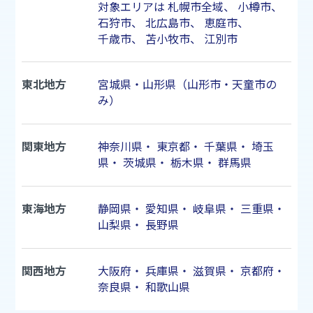
対象エリアは
札幌市
全域、
小樽市
、
石狩市
、
北広島市
、
恵庭市
、
千歳市
、
苫小牧市
、
江別市
東北地方
宮城県・山形県（山形市・天童市の
み）
関東地方
神奈川県
・
東京都
・
千葉県
・
埼玉
県
・
茨城県
・
栃木県
・
群馬県
東海地方
静岡県
・
愛知県
・
岐阜県
・
三重県
・
山梨県
・
長野県
関西地方
大阪府
・
兵庫県
・
滋賀県
・
京都府
・
奈良県
・
和歌山県