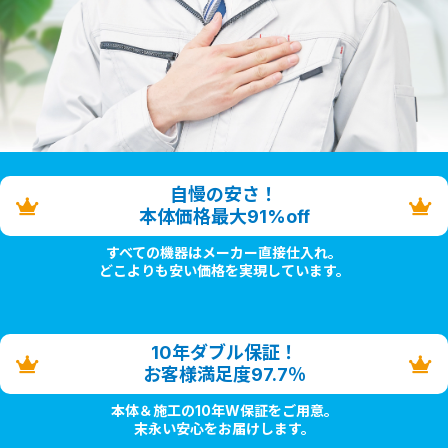
自慢の安さ！
本体価格最大91%off
すべての機器はメーカー直接仕入れ。
どこよりも安い価格を実現しています。
10年ダブル保証！
お客様満足度97.7％
本体＆施工の10年W保証をご用意。
末永い安心をお届けします。