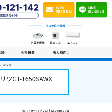
その他住宅設備
浴室乾燥機
乾太くん
エアコン
相談
会社概要
法人様向け
BLへの交換
T-1650SAWX
2024年12月17日 | No.168779