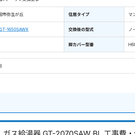
田市弥生が丘
住居タイプ
マ
GT-1650SAWX
交換後の型式
ノ
脚カバー型番
H6
円
 ガス給湯器 GT-2070SAW BL 工事費