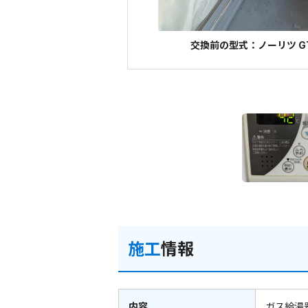
交換前の型式：ノーリツ GT
施工
情報
内容
ガス給湯