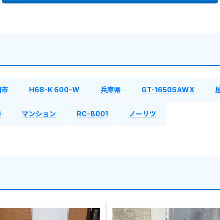
田市
H68-K 600-W
兵庫県
GT-1650SAWX
器
マンション
RC-B001
ノーリツ