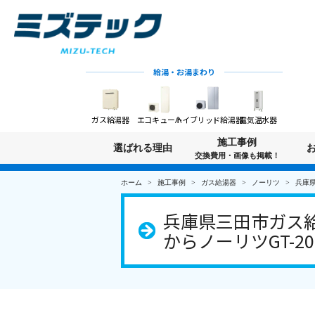
給湯・お湯まわり
ガス給湯器
エコキュート
ハイブリッド給湯器
電気温水器
施工事例
選ばれる理由
交換費用・画像も掲載！
ホーム
施工事例
ガス給湯器
ノーリツ
兵庫県
兵庫県三田市ガス給
からノーリツGT-20