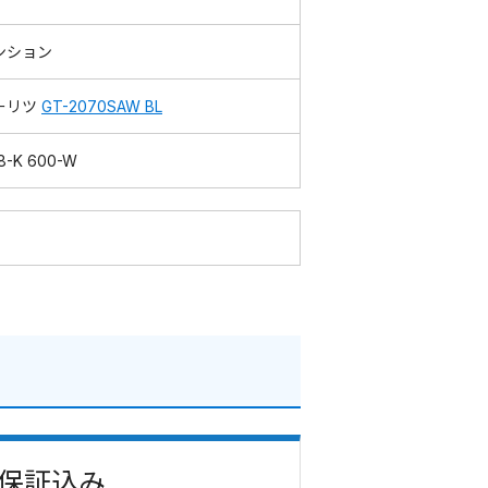
ンション
ーリツ
GT-2070SAW BL
8-K 600-W
・保証込み