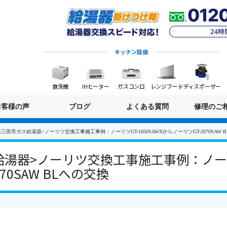
キッチン設備
食洗機
IHヒーター
ガスコンロ
レンジフード
ディスポーザー
お客様の声
ブログ
よくある質問
修理のご
三田市ガス給湯器>ノーリツ交換工事施工事例：ノーリツGT-1650SAWXからノーリツGT-2070SAW 
湯器>ノーリツ交換工事施工事例：ノーリツG
70SAW BLへの交換