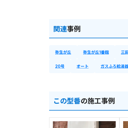
関連
事例
弥生が丘
弥生が丘1番館
三
20号
オート
ガスふろ給湯
この型番
の施工事例