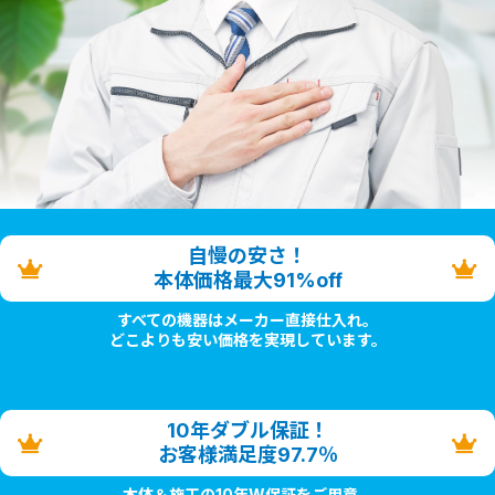
自慢の安さ！
本体価格最大91%off
すべての機器はメーカー直接仕入れ。
どこよりも安い価格を実現しています。
10年ダブル保証！
お客様満足度97.7％
本体＆施工の10年W保証をご用意。