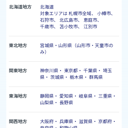
北海道地方
北海道
対象エリアは
札幌市
全域、
小樽市
、
石狩市
、
北広島市
、
恵庭市
、
千歳市
、
苫小牧市
、
江別市
東北地方
宮城県・山形県（山形市・天童市の
み）
関東地方
神奈川県
・
東京都
・
千葉県
・
埼玉
県
・
茨城県
・
栃木県
・
群馬県
東海地方
静岡県
・
愛知県
・
岐阜県
・
三重県
・
山梨県
・
長野県
関西地方
大阪府
・
兵庫県
・
滋賀県
・
京都府
・