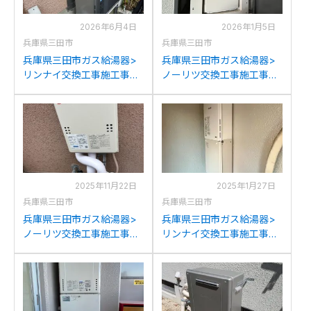
2026年6月4日
2026年1月5日
兵庫県三田市
兵庫県三田市
兵庫県三田市ガス給湯器>
兵庫県三田市ガス給湯器>
リンナイ交換工事施工事
ノーリツ交換工事施工事
例：パーパスGH-S246AW
例：ノーリツGQ-
からリンナイRUF-
1627AWX-TBからノーリツ
K2406SAW(A)への交換
GQ-1627AWX-TB-DXBLへ
の交換
2025年11月22日
2025年1月27日
兵庫県三田市
兵庫県三田市
兵庫県三田市ガス給湯器>
兵庫県三田市ガス給湯器>
ノーリツ交換工事施工事
リンナイ交換工事施工事
例：わくわく 16パワフルミ
例：大阪ガス(N)131-H810
ニ(N)33-538(U)
からリンナイRUJ-
YS1614RXCからノーリツ
A1610W(A)への交換
GQ-1639WS-1BLへの交換