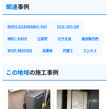
関連
事例
RUFH-E2408AW2-1(A)
FCG-201-DR
MBC-340V
三田市
けやき台
長府製作所
WOP-M201SS
兵庫県
戸建て
リンナイ
この地域
の施工事例