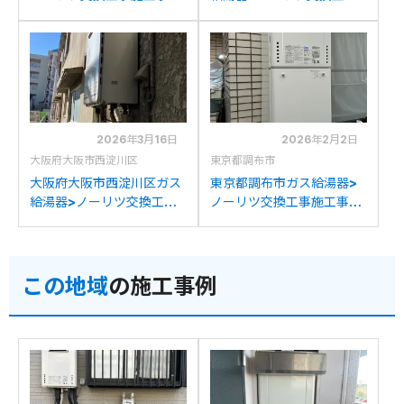
例：リンナイRUF-
施工事例：ノーリツGT-
A1610SAWからノーリツ
1628SAWXからノーリツ
GT-1670SAW BLへの交換
GT-1670SAW BLへの交換
2026年3月16日
2026年2月2日
大阪府大阪市西淀川区
東京都調布市
大阪府大阪市西淀川区ガス
東京都調布市ガス給湯器>
給湯器>ノーリツ交換工事
ノーリツ交換工事施工事
施工事例：ノーリツGT-
例：ノーリツRUF-
1628SAWXからノーリツ
A1610SAWからノーリツ
GT-1670SAW BLへの交換
GT-1670SAW BLへの交換
この地域
の施工事例