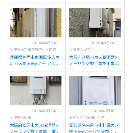
工事例：パロマYG1661RA
工事施工事例：ノーリツ
からノーリツGT-
GT-2028SAWXからノー
1670SAW BLへの交換
リツGT-1670SAW BLへの
交換
2026年4月23日
2026年3月24日
兵庫県神戸市東灘区住吉南町
大阪府八尾市
兵庫県神戸市東灘区住吉南
大阪府八尾市ガス給湯器>
町ガス給湯器>ノーリツ交
ノーリツ交換工事施工事
換工事施工事例：ノーリツ
例：パーパスGX-
GT-1600SAWからノーリ
1600AW-1からノーリツ
ツGT-1670SAW BLへの交
GT-1670SAW BLへの交換
換
2026年3月24日
2026年3月16日
大阪府松原市
愛知県名古屋市中村区
大阪府松原市ガス給湯器>
愛知県名古屋市中村区ガス
ノーリツ交換工事施工事
給湯器>ノーリツ交換工事