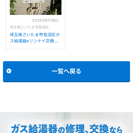
2025年5月16日
埼玉県さいたま市見沼区
埼玉県さいたま市見沼区ガ
ス給湯器>リンナイ交換工
事施工事例：パロマFH-
244AWDからリンナイ
RUF-245SAW(B)への交換
一覧へ戻る