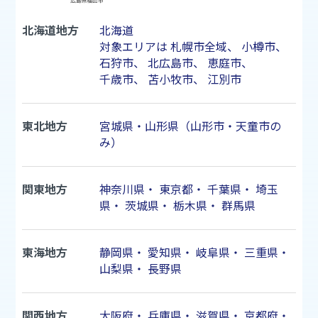
北海道地方
北海道
対象エリアは
札幌市
全域、
小樽市
、
石狩市
、
北広島市
、
恵庭市
、
千歳市
、
苫小牧市
、
江別市
東北地方
宮城県・山形県（山形市・天童市の
み）
関東地方
神奈川県
・
東京都
・
千葉県
・
埼玉
県
・
茨城県
・
栃木県
・
群馬県
東海地方
静岡県
・
愛知県
・
岐阜県
・
三重県
・
山梨県
・
長野県
関西地方
大阪府
・
兵庫県
・
滋賀県
・
京都府
・