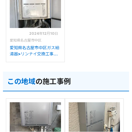
RVD-A2000SAT(B)への
ナイRVD-A2000SAT(B)
交換
への交換
2024年12月10日
愛知県名古屋市中区
愛知県名古屋市中区ガス給
湯器>リンナイ交換工事施
工事例：リンナイRVD-
2001SATからリンナイ
RVD-A2000SAT(B)への
この地域
の施工事例
交換