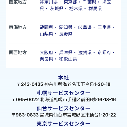
関東地方
神奈川県
・
東京都
・
千葉県
・
埼玉
県
・
茨城県
・
栃木県
・
群馬県
東海地方
静岡県
・
愛知県
・
岐阜県
・
三重県
・
山梨県
・
長野県
関西地方
大阪府
・
兵庫県
・
滋賀県
・
京都府
・
奈良県
・
和歌山県
本社
〒243-0435 神奈川県海老名市下今泉1-20-18
札幌サービスセンター
〒065-0022 北海道札幌市手稲区前田6条16-18-16
仙台サービスセンター
〒983-0833 宮城県仙台市宮城野区東仙台1-20-22
東京サービスセンター