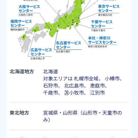
北海道地方
北海道
対象エリアは
札幌市
全域、
小樽市
、
石狩市
、
北広島市
、
恵庭市
、
千歳市
、
苫小牧市
、
江別市
東北地方
宮城県・山形県（山形市・天童市の
み）