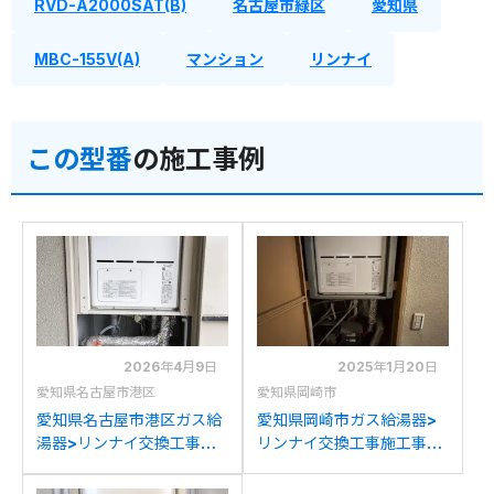
RVD-A2000SAT(B)
名古屋市緑区
愛知県
MBC-155V(A)
マンション
リンナイ
この型番
の施工事例
2026年4月9日
2025年1月20日
愛知県名古屋市港区
愛知県岡崎市
愛知県名古屋市港区ガス給
愛知県岡崎市ガス給湯器>
湯器>リンナイ交換工事施
リンナイ交換工事施工事
工事例：リンナイRVD-
例：リンナイRUFH-
2001SATからリンナイ
VD2000SAT2-3からリン