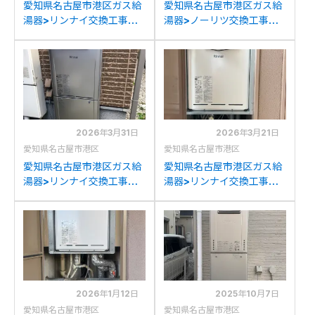
愛知県名古屋市港区ガス給
愛知県名古屋市港区ガス給
湯器>リンナイ交換工事施
湯器>ノーリツ交換工事施
工事例：リンナイRUF-
工事例：ノーリツGTH-
A2000SATからリンナイ
C2447SAW3Hからノーリ
RUF-A2005SAT(C)への
ツGTH-C2460SAW3H-
交換
1BLへの交換
2026年3月31日
2026年3月21日
愛知県名古屋市港区
愛知県名古屋市港区
愛知県名古屋市港区ガス給
愛知県名古屋市港区ガス給
湯器>リンナイ交換工事施
湯器>リンナイ交換工事施
工事例：ノーリツGT-
工事例：リンナイHE-
C2431SAWXからリンナ
368RSA4-AW3Q/RUFH-
イRUF-K2406SAW(A)へ
2405AT2-3からリンナイ
の交換
RUF-A2405SAT-L(C)へ
の交換
2026年1月12日
2025年10月7日
愛知県名古屋市港区
愛知県名古屋市港区