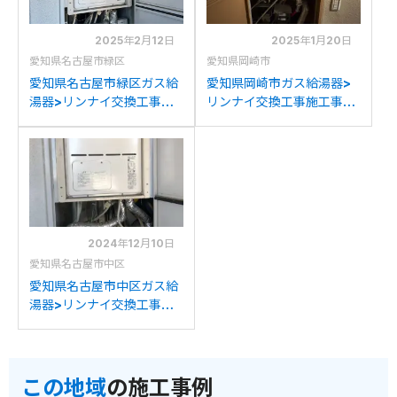
2025年2月12日
2025年1月20日
愛知県名古屋市緑区
愛知県岡崎市
愛知県名古屋市緑区ガス給
愛知県岡崎市ガス給湯器>
湯器>リンナイ交換工事施
リンナイ交換工事施工事
工事例：リンナイRVD-
例：リンナイRUFH-
2001ATからリンナイ
VD2000SAT2-3からリン
RVD-A2000SAT(B)への
ナイRVD-A2000SAT(B)
交換
への交換
2024年12月10日
愛知県名古屋市中区
愛知県名古屋市中区ガス給
湯器>リンナイ交換工事施
工事例：リンナイRVD-
2001SATからリンナイ
RVD-A2000SAT(B)への
この地域
の施工事例
交換