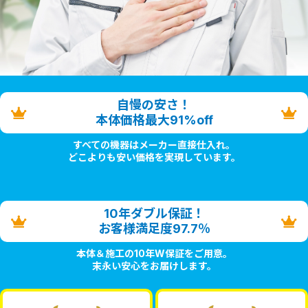
自慢の安さ！
本体価格最大91%off
すべての機器はメーカー直接仕入れ。
どこよりも安い価格を実現しています。
10年ダブル保証！
お客様満足度97.7％
本体＆施工の10年W保証をご用意。
末永い安心をお届けします。