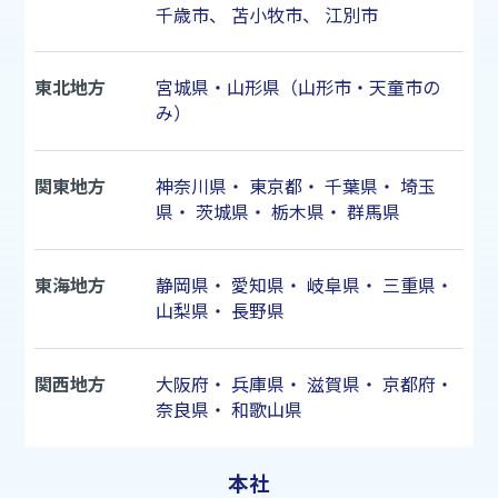
千歳市
、
苫小牧市
、
江別市
東北地方
宮城県・山形県（山形市・天童市の
み）
関東地方
神奈川県
・
東京都
・
千葉県
・
埼玉
県
・
茨城県
・
栃木県
・
群馬県
東海地方
静岡県
・
愛知県
・
岐阜県
・
三重県
・
山梨県
・
長野県
関西地方
大阪府
・
兵庫県
・
滋賀県
・
京都府
・
奈良県
・
和歌山県
本社