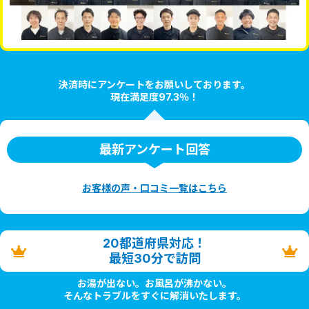
決済時にアンケートをお願いしております。
現在満足度97.3％！
最新アンケート回答
お客様の声・口コミ一覧はこちら
20都道府県対応！
最短30分で訪問
お湯が出ない。お風呂が沸かない。
そんなトラブルをすぐに解消いたします。