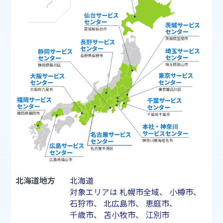
北海道地方
北海道
対象エリアは
札幌市
全域、
小樽市
、
石狩市
、
北広島市
、
恵庭市
、
千歳市
、
苫小牧市
、
江別市