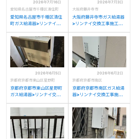
2026年7月16日
2026年7月3日
愛知県名古屋市千種区清住町
大阪府藤井寺市
愛知県名古屋市千種区清住
大阪府藤井寺市ガス給湯器
町ガス給湯器>リンナイ交
>リンナイ交換工事施工事
換工事施工事例：リンナイ
例：リンナイRUF-
RUF-A2400SAWからリ
A2000AW(A)からリンナ
ンナイRUF-205SAW(B)へ
イRUF-205SAW(B)への交
の交換
換
2026年6月5日
2026年6月2日
京都府京都市東山区星野町
京都府京都市南区
京都府京都市東山区星野町
京都府京都市南区ガス給湯
ガス給湯器>リンナイ交換
器>リンナイ交換工事施工
工事施工事例：リンナイ
事例：リンナイRUF-
YRUF-A2000SAWからリ
V2401SAW-1Jからリンナ
ンナイRUF-205SAW(B)へ
イRUF-205SAW(B)への交
の交換
換