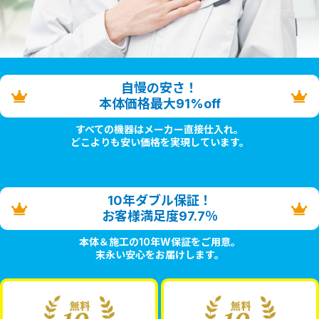
自慢の安さ！
本体価格最大91%off
すべての機器はメーカー直接仕入れ。
どこよりも安い価格を実現しています。
10年ダブル保証！
お客様満足度97.7％
本体＆施工の10年W保証をご用意。
末永い安心をお届けします。