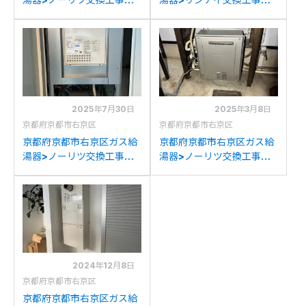
工事例：日立KS-1630から
工事例：リンナイRUFH-
ノーリツGQ-1639WE-1へ
K1613AWからリンナイ
の交換
RUF-K206SAW(A)への交
換
2025年7月30日
2025年3月8日
京都府京都市右京区
京都府京都市右京区
京都府京都市右京区ガス給
京都府京都市右京区ガス給
湯器>ノーリツ交換工事施
湯器>ノーリツ交換工事施
工事例：ノーリツGTH-
工事例：パロマFH-
2434SAWX6H-Tからノ
161AWDRからノーリツ
ーリツGQ-2439WS-T-
GT-C2072SAR BLへの交
1BL 13Aへの交換
換
2024年12月8日
京都府京都市右京区
京都府京都市右京区ガス給