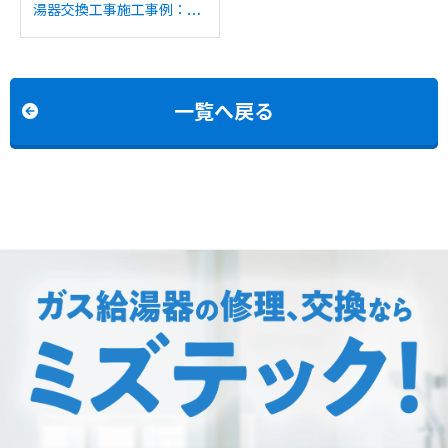
湯器交換工事施工事例：ノ
ーリツGTH-
2444SAWX6H-TFからノ
ーリツGTH-
2454SAW6H-T BLへの交
一覧へ戻る
換