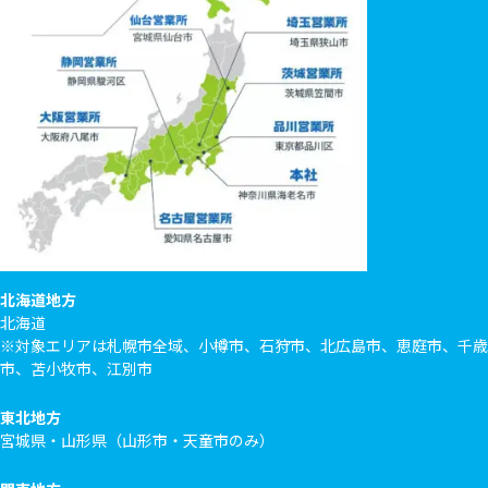
北海道地方
北海道
※対象エリアは札幌市全域、小樽市、石狩市、北広島市、恵庭市、千歳
市、苫小牧市、江別市
東北地方
宮城県・山形県（山形市・天童市のみ）