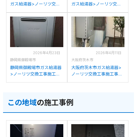
ガス給湯器>ノーリツ交換
ガス給湯器>ノーリツ交換
工事施工事例：ノーリツ
工事施工事例：ノーリツ
GT-C2032SAWXからノー
GT-C2032SAWXからノー
リツGT-C2072SAW BLへ
リツGT-C2072SAW BLへ
の交換
の交換
2026年4月23日
2026年4月11日
静岡県御殿場市
大阪府茨木市
静岡県御殿場市ガス給湯器
大阪府茨木市ガス給湯器>
>ノーリツ交換工事施工事
ノーリツ交換工事施工事
例：パーパスGX2000-AW-
例：ノーリツGT-
1からノーリツGT-
2050SAWXからノーリツ
C2072SAW BLへの交換
GT-C2072SAW BLへの交
この地域
の施工事例
換