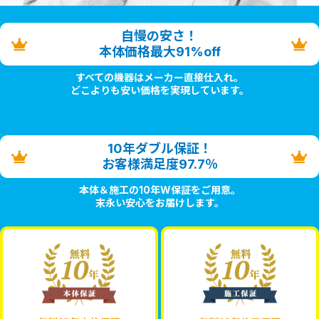
自慢の安さ！
本体価格最大91%off
すべての機器はメーカー直接仕入れ。
どこよりも安い価格を実現しています。
10年ダブル保証！
お客様満足度97.7％
本体＆施工の10年W保証をご用意。
末永い安心をお届けします。