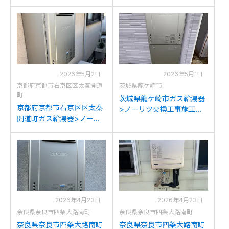
工事例：ノーリツGT-
例：リンナイRUF-
C2042SAWX-MBからノー
A2003SAW(A)からノーリ
リツGT-C2072SAW BLへ
ツGT-C2072SAW BLへの
の交換
交換
2026年5月2日
2026年5月1日
京都府京都市右京区区太秦開道
茨城県龍ケ崎市
町
茨城県龍ケ崎市ガス給湯器
京都府京都市右京区区太秦
>ノーリツ交換工事施工事
開道町ガス給湯器>ノーリ
例：ノーリツGT-
ツ交換工事施工事例：ノー
C2052SAWX-2からノーリ
リツGT-2428SAWXからノ
ツGT-C2072SAW BLへの
ーリツGT-C2072SAW BL
交換
への交換
2026年4月23日
2026年4月23日
奈良県奈良市四条大路南町
奈良県奈良市四条大路南町
奈良県奈良市四条大路南町
奈良県奈良市四条大路南町