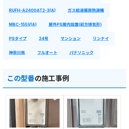
RUFH-A2400AT2-3(A)
ガス給湯暖房熱源機
MBC-155V(A)
屋外PS扉内設置(前方排気形)
PSタイプ
24号
マンション
リンナイ
神奈川県
フルオート
パナソニック
この型番
の施工事例