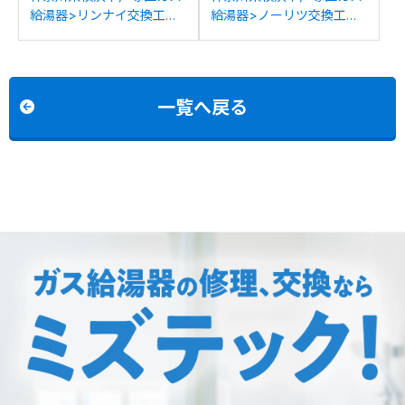
給湯器>リンナイ交換工事
給湯器>ノーリツ交換工事
施工事例：リンナイRUF-
施工事例：ノーリツGT-
V2401SAWからリンナイ
2422SARXからノーリツ
RUF-245SAW(B)への交換
GT-C2472SAR BLへの交換
一覧へ戻る