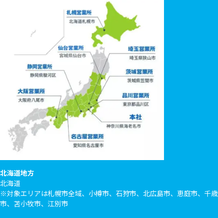
北海道地方
北海道
※対象エリアは札幌市全域、小樽市、石狩市、北広島市、恵庭市、千歳
市、苫小牧市、江別市