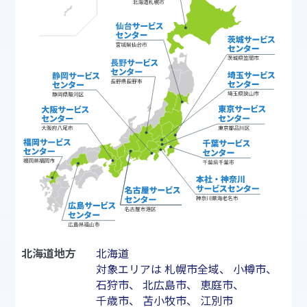
北海道地方
北海道
対象エリアは
札幌市
全域、
小樽市
、
石狩市
、
北広島市
、
恵庭市
、
千歳市
、
苫小牧市
、
江別市