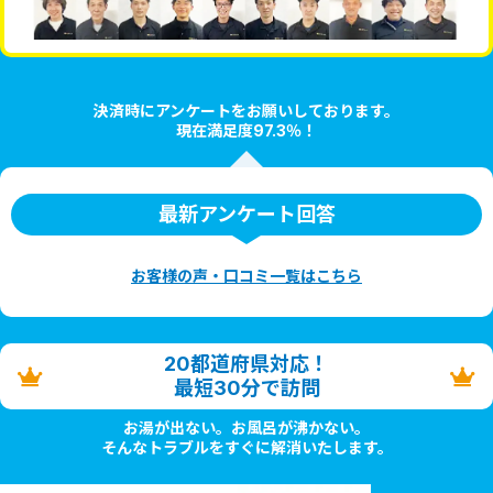
決済時にアンケートをお願いしております。
現在満足度97.3％！
最新アンケート回答
お客様の声・口コミ一覧はこちら
20都道府県対応！
最短30分で訪問
お湯が出ない。お風呂が沸かない。
そんなトラブルをすぐに解消いたします。