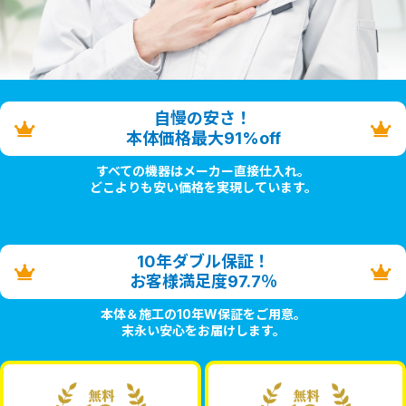
自慢の安さ！
本体価格最大91%off
すべての機器はメーカー直接仕入れ。
どこよりも安い価格を実現しています。
10年ダブル保証！
お客様満足度97.7％
本体＆施工の10年W保証をご用意。
末永い安心をお届けします。