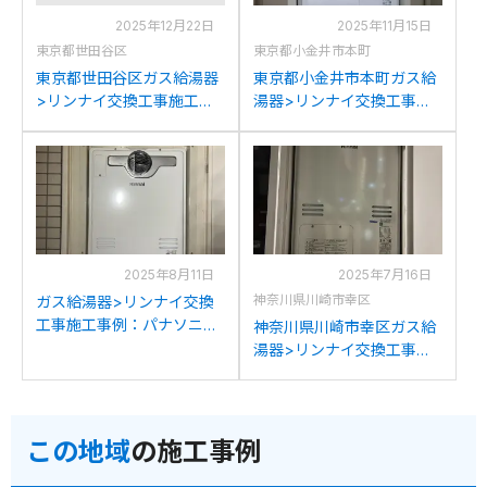
2025年12月22日
2025年11月15日
東京都世田谷区
東京都小金井市本町
東京都世田谷区ガス給湯器
東京都小金井市本町ガス給
>リンナイ交換工事施工事
湯器>リンナイ交換工事施
例：リンナイRUFH-
工事例：東京ガスAT-
V2403AT2-3からリンナイ
4200ARSAW3Q-Cからリ
RUFH-A2400AT2-3(A)へ
ンナイRUFH-A2400AT2-
の交換
3(A)への交換
2025年8月11日
2025年7月16日
神奈川県川崎市幸区
ガス給湯器>リンナイ交換
工事施工事例：パナソニッ
神奈川県川崎市幸区ガス給
クAT-4200ARSAW3Q-56-
湯器>リンナイ交換工事施
CからリンナイRUFH-
工事例：パナソニックAT-
A2400AT2-3(A)への交換
4200ARSAW3Q-56Cから
リンナイRUFH-
この地域
の施工事例
A2400AT2-3(A)への交換