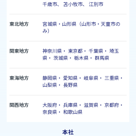
千歳市
、
苫小牧市
、
江別市
東北地方
宮城県・山形県（山形市・天童市の
み）
関東地方
神奈川県
・
東京都
・
千葉県
・
埼玉
県
・
茨城県
・
栃木県
・
群馬県
東海地方
静岡県
・
愛知県
・
岐阜県
・
三重県
・
山梨県
・
長野県
関西地方
大阪府
・
兵庫県
・
滋賀県
・
京都府
・
奈良県
・
和歌山県
本社