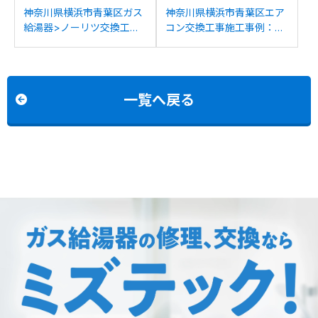
神奈川県横浜市青葉区ガス
神奈川県横浜市青葉区エア
給湯器>ノーリツ交換工事
コン交換工事施工事例：パ
施工事例：ノーリツGT-
ナソニックCS-283CF-Wか
2027SAWX-Tからノーリ
らミツビシMSZ-GV2824へ
ツGT-2070SAW-T BLへの
の交換
交換
一覧へ戻る