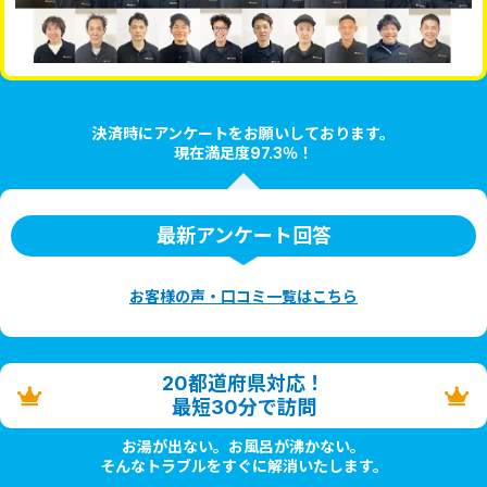
決済時にアンケートをお願いしております。
現在満足度97.3％！
最新アンケート回答
お客様の声・口コミ一覧はこちら
20都道府県対応！
最短30分で訪問
お湯が出ない。お風呂が沸かない。
そんなトラブルをすぐに解消いたします。