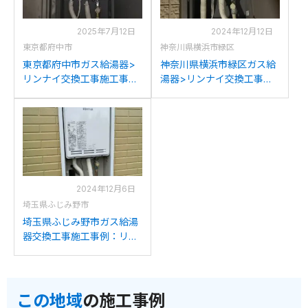
2025年7月12日
2024年12月12日
東京都府中市
神奈川県横浜市緑区
東京都府中市ガス給湯器>
神奈川県横浜市緑区ガス給
リンナイ交換工事施工事
湯器>リンナイ交換工事施
例：リンナイRUK-
工事例：ノーリツGQ-
V1611BOXからリンナイ
1612WE-KBからリンナイ
RUK-V1610BOX(A)-Eへの
RUK-V1610BOX(A)-Eへの
交換
交換
2024年12月6日
埼玉県ふじみ野市
埼玉県ふじみ野市ガス給湯
器交換工事施工事例：リン
ナイRUK-1616BOX-Eからリ
ンナイRUK-V1610BOX(A)-
Eへの交換
この地域
の施工事例