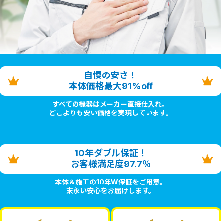
自慢の安さ！
本体価格最大91%off
すべての機器はメーカー直接仕入れ。
どこよりも安い価格を実現しています。
10年ダブル保証！
お客様満足度97.7％
本体＆施工の10年W保証をご用意。
末永い安心をお届けします。