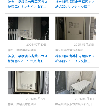
神奈川県横浜市青葉区ガス
神奈川県横浜市青葉区ガス
給湯器>リンナイ交換工事
給湯器>リンナイ交換工事
施工事例：リンナイRUFH-
施工事例：リンナイYRUF-
SK2400AW2-6(A)からリン
V2405SAWからリンナイ
ナイRUFH-SE2408AW2-6
RUF-A2405SAW(C)への交
への交換
換
2025年7月10日
2025年5月21日
神奈川県横浜市青葉区
神奈川県横浜市青葉区
神奈川県横浜市青葉区ガス
神奈川県横浜市青葉区ガス
給湯器>ノーリツ交換工事
給湯器>ノーリツ交換工事
施工事例：ノーリツGT-
施工事例：ノーリツGTH-
2050AWXからノーリツ
C2432AWX6H-Hからノー
GT-2070SAW BLへの交換
リツGTH-C2460AW3H-H-
1BLへの交換
2025年3月22日
2025年2月4日
神奈川県横浜市青葉区
神奈川県横浜市青葉区新石川