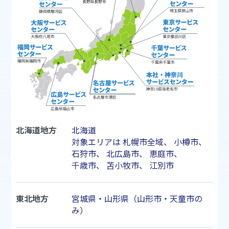
北海道地方
北海道
対象エリアは
札幌市
全域、
小樽市
、
石狩市
、
北広島市
、
恵庭市
、
千歳市
、
苫小牧市
、
江別市
東北地方
宮城県・山形県（山形市・天童市の
み）