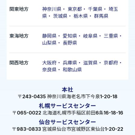
関東地方
神奈川県
・
東京都
・
千葉県
・
埼玉
県
・
茨城県
・
栃木県
・
群馬県
東海地方
静岡県
・
愛知県
・
岐阜県
・
三重県
・
山梨県
・
長野県
関西地方
大阪府
・
兵庫県
・
滋賀県
・
京都府
・
奈良県
・
和歌山県
本社
〒243-0435 神奈川県海老名市下今泉1-20-18
札幌サービスセンター
〒065-0022 北海道札幌市手稲区前田6条16-18-16
仙台サービスセンター
〒983-0833 宮城県仙台市宮城野区東仙台1-20-22