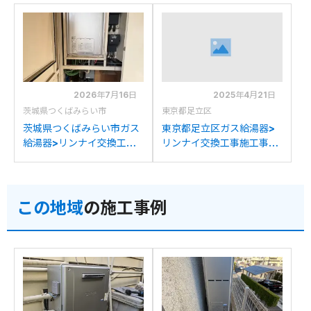
2026年7月16日
2025年4月21日
茨城県つくばみらい市
東京都足立区
茨城県つくばみらい市ガス
東京都足立区ガス給湯器>
給湯器>リンナイ交換工事
リンナイ交換工事施工事
施工事例：リンナイRUFH-
例：東京ガス
E2403AT2-3からリンナ
IT4207ARS4AW3CUから
イRUFH-E2407AT2-3(A)
リンナイRUFH-
この地域
の施工事例
への交換
E2407AT2-3(A)への交換