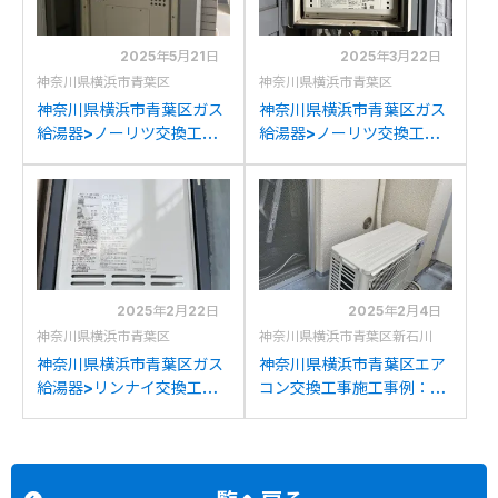
2025年5月21日
2025年3月22日
神奈川県横浜市青葉区
神奈川県横浜市青葉区
神奈川県横浜市青葉区ガス
神奈川県横浜市青葉区ガス
給湯器>ノーリツ交換工事
給湯器>ノーリツ交換工事
施工事例：ノーリツGTH-
施工事例：ノーリツGT-
C2432AWX6H-Hからノ
2027SAWX-Tからノーリ
ーリツGTH-
ツGT-2070SAW-T BLへ
C2460AW3H-H-1BLへの
の交換
交換
2025年2月22日
2025年2月4日
神奈川県横浜市青葉区
神奈川県横浜市青葉区新石川
神奈川県横浜市青葉区ガス
神奈川県横浜市青葉区エア
給湯器>リンナイ交換工事
コン交換工事施工事例：パ
施工事例：リンナイRUK-
ナソニックCS-283CF-W
V1610BOX-Eからリンナイ
からミツビシMSZ-
RUK-V1610BOX(A)-Eへの
GV2824への交換
交換