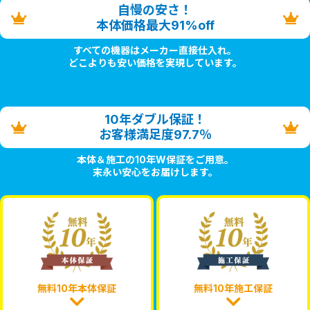
自慢の安さ！
本体価格最大91%off
すべての機器はメーカー直接仕入れ。
どこよりも安い価格を実現しています。
10年ダブル保証！
お客様満足度97.7％
本体＆施工の10年W保証をご用意。
末永い安心をお届けします。
無料10年本体保証
無料10年施工保証