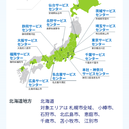
北海道地方
北海道
対象エリアは
札幌市
全域、
小樽市
、
石狩市
、
北広島市
、
恵庭市
、
千歳市
、
苫小牧市
、
江別市