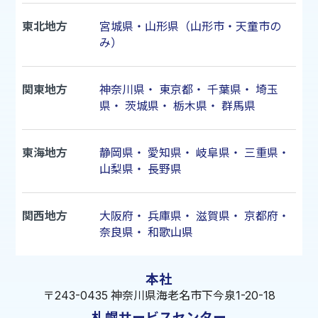
東北地方
宮城県・山形県（山形市・天童市の
み）
関東地方
神奈川県
・
東京都
・
千葉県
・
埼玉
県
・
茨城県
・
栃木県
・
群馬県
東海地方
静岡県
・
愛知県
・
岐阜県
・
三重県
・
山梨県
・
長野県
関西地方
大阪府
・
兵庫県
・
滋賀県
・
京都府
・
奈良県
・
和歌山県
本社
〒243-0435 神奈川県海老名市下今泉1-20-18
札幌サービスセンター