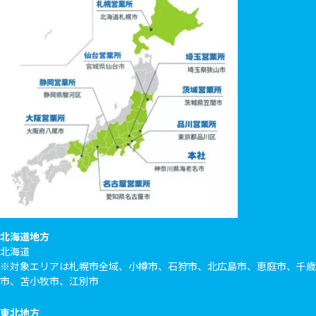
北海道地方
北海道
※対象エリアは札幌市全域、小樽市、石狩市、北広島市、恵庭市、千歳
市、苫小牧市、江別市
東北地方