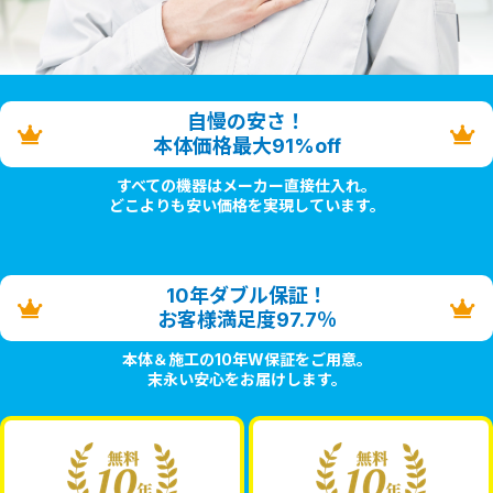
自慢の安さ！
本体価格最大91%off
すべての機器はメーカー直接仕入れ。
どこよりも安い価格を実現しています。
10年ダブル保証！
お客様満足度97.7％
本体＆施工の10年W保証をご用意。
末永い安心をお届けします。