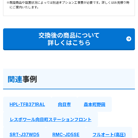
※既設商品や設置状況によっては別途オプション工事費が必要です。詳しくはお見積り時
にご案内いたします。
交換後の商品について
詳しくはこちら
関連
事例
HPL-TFB371RAL
向日市
森本町野田
レスポワール向日町ステーションフロント
SRT-J37WD5
RMC-JD5SE
フルオート(高圧)