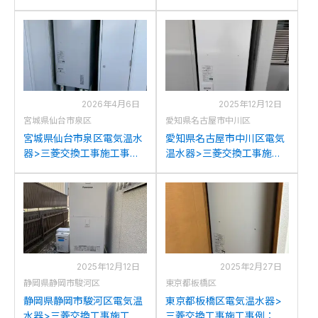
菱SRT-J37WD5から三菱
工事施工事例：東芝HPL-
SRT-J37WD5への交換
2TFB464SRAUから三菱
SRT-J37WD5への交換
2026年4月6日
2025年12月12日
宮城県仙台市泉区
愛知県名古屋市中川区
宮城県仙台市泉区電気温水
愛知県名古屋市中川区電気
器>三菱交換工事施工事
温水器>三菱交換工事施工
例：三菱SRT-J37W3から
事例：東芝HPL-
三菱SRT-J37WD5への交換
2TFB375RAUから三菱
SRT-J37WD5への交換
2025年12月12日
2025年2月27日
静岡県静岡市駿河区
東京都板橋区
静岡県静岡市駿河区電気温
東京都板橋区電気温水器>
水器>三菱交換工事施工事
三菱交換工事施工事例：三