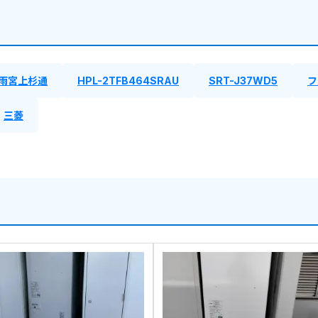
雨宮上杉通
HPL-2TFB464SRAU
SRT-J37WD5
フ
三菱