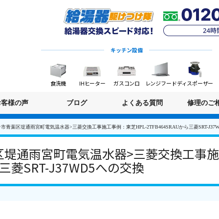
キッチン設備
食洗機
IHヒーター
ガスコンロ
レンジフード
ディスポーザー
お客様の声
ブログ
よくある質問
修理のご
市青葉区堤通雨宮町電気温水器>三菱交換工事施工事例：東芝HPL-2TFB464SRAUから三菱SRT-J37
堤通雨宮町電気温水器>三菱交換工事施工
ら三菱SRT-J37WD5への交換