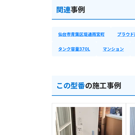
関連
事例
仙台市青葉区堤通雨宮町
プラウド
タンク容量370L
マンション
この型番
の施工事例