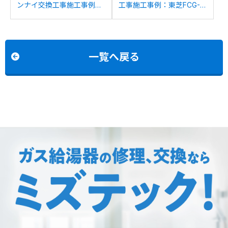
ンナイ交換工事施工事例：
工事施工事例：東芝FCG-
リンナイRUFH-
202-DRからノーリツGTH-
VD2401SAU2-3からリンナ
C2460AW3H-1BLへの交換
イRVD-A2400AU2-3(B)へ
の交換
一覧へ戻る