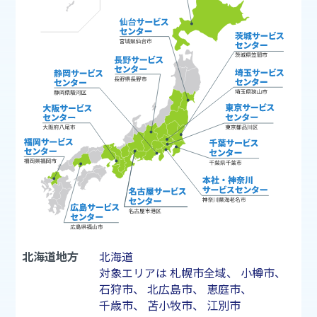
北海道地方
北海道
対象エリアは
札幌市
全域、
小樽市
、
石狩市
、
北広島市
、
恵庭市
、
千歳市
、
苫小牧市
、
江別市