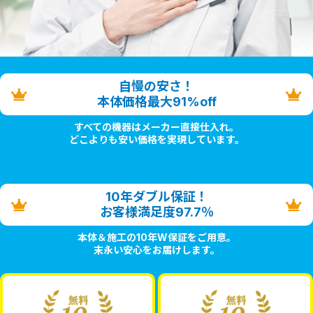
自慢の安さ！
本体価格最大91%off
すべての機器はメーカー直接仕入れ。
どこよりも安い価格を実現しています。
10年ダブル保証！
お客様満足度97.7％
本体＆施工の10年W保証をご用意。
末永い安心をお届けします。