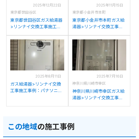
2025年12月22日
2025年11月15日
東京都世田谷区
東京都小金井市本町
東京都世田谷区ガス給湯器
東京都小金井市本町ガス給
>リンナイ交換工事施工事
湯器>リンナイ交換工事施
例：リンナイRUFH-
工事例：東京ガスAT-
V2403AT2-3からリンナイ
4200ARSAW3Q-Cからリ
RUFH-A2400AT2-3(A)へ
ンナイRUFH-A2400AT2-
の交換
3(A)への交換
2025年8月11日
2025年7月16日
神奈川県川崎市幸区
ガス給湯器>リンナイ交換
工事施工事例：パナソニッ
神奈川県川崎市幸区ガス給
クAT-4200ARSAW3Q-56-
湯器>リンナイ交換工事施
CからリンナイRUFH-
工事例：パナソニックAT-
A2400AT2-3(A)への交換
4200ARSAW3Q-56Cから
リンナイRUFH-
この地域
の施工事例
A2400AT2-3(A)への交換