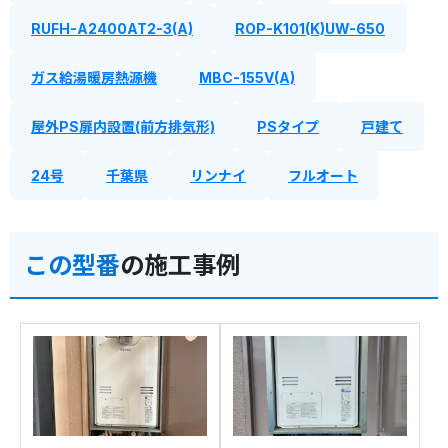
RUFH-A2400AT2-3(A)
ROP-K101(K)UW-650
ガス給湯暖房熱源機
MBC-155V(A)
屋外PS扉内設置(前方排気形)
PSタイプ
戸建て
24号
千葉県
リンナイ
フルオート
この型番
の施工事例