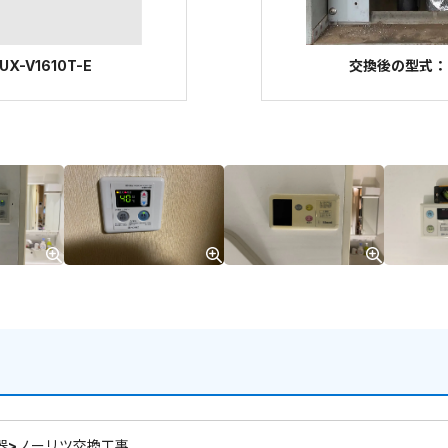
-V1610T-E
交換後の型式：ノー
器>ノーリツ交換工事