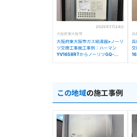
2025年7月24日
大阪府東大阪市
兵
大阪府東大阪市ガス給湯器>ノーリ
兵
ツ交換工事施工事例：ハーマン
交
YV1658RTからノーリツGQ-
1
1639WS-T-1への交換
1
この地域
の施工事例