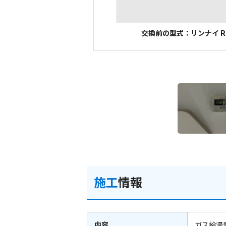
交換前の型式：リンナイ RUX
施工
情報
内容
ガス給湯