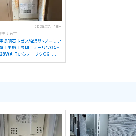
2025年7月19日
庫県明石市
庫県明石市ガス給湯器>ノーリツ
換工事施工事例：ノーリツGQ-
623WA-TからノーリツGQ-
639WS-T-1への交換