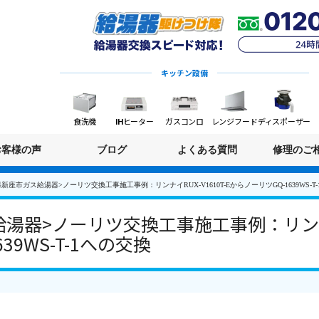
キッチン設備
食洗機
IHヒーター
ガスコンロ
レンジフード
ディスポーザー
お客様の声
ブログ
よくある質問
修理のご
新座市ガス給湯器>ノーリツ交換工事施工事例：リンナイRUX-V1610T-EからノーリツGQ-1639WS-T
器>ノーリツ交換工事施工事例：リンナイRU
39WS-T-1への交換