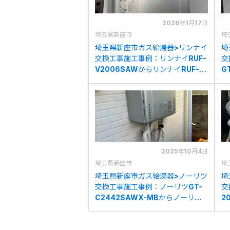
2026年1月17日
埼玉県新座市
埼
埼玉県新座市ガス給湯器>リンナイ
埼
交換工事施工事例：リンナイRUF-
交
V2006SAWからリンナイRUF-
G
E2007SAW(A)への交換
リ
へ
2025年10月4日
埼玉県新座市
埼
埼玉県新座市ガス給湯器>ノーリツ
埼
交換工事施工事例：ノーリツGT-
交
C2442SAWX-MBからノーリツ
2
GT-C2472SAW BLへの交換
の