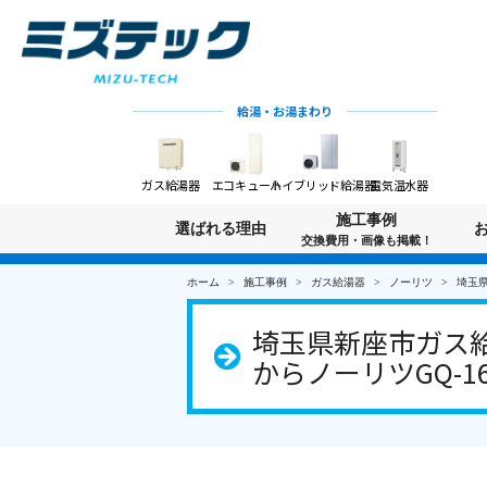
給湯・お湯まわり
ガス給湯器
エコキュート
ハイブリッド給湯器
電気温水器
施工事例
選ばれる理由
交換費用・画像も掲載！
ホーム
施工事例
ガス給湯器
ノーリツ
埼玉県
埼玉県新座市ガス給湯
からノーリツGQ-16