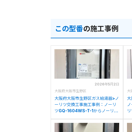
この型番
の施工事例
2026年5月2日
大阪府大阪市生野区
大
大阪府大阪市生野区ガス給湯器>ノ
大
ーリツ交換工事施工事例：ノーリ
ノ
ツGQ-1604WS-T-1からノーリツ
リ
GQ-1639WS-T-1への交換
G