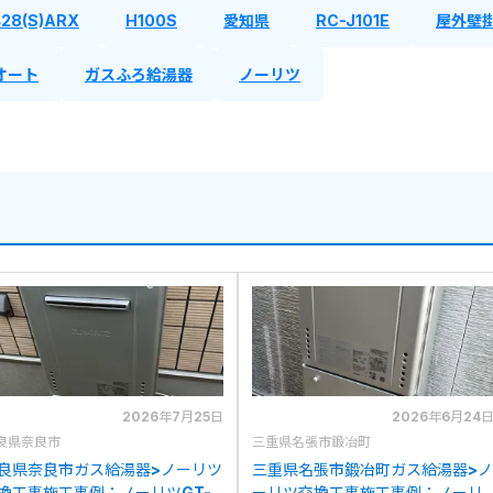
28(S)ARX
H100S
愛知県
RC-J101E
屋外壁
オート
ガスふろ給湯器
ノーリツ
2026年7月25日
2026年6月24
良県奈良市
三重県名張市鍛冶町
良県奈良市ガス給湯器>ノーリツ
三重県名張市鍛冶町ガス給湯器>ノ
換工事施工事例：ノーリツGT-
ーリツ交換工事施工事例：ノーリ