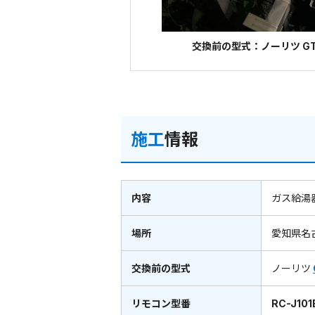
交換前の型式：ノーリツ GT-
施工
情報
内容
ガス給湯
場所
愛知県名
交換前の型式
ノーリツ
リモコン型番
RC-J101