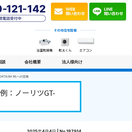
その他住宅設備
浴室乾燥機
乾太くん
エアコン
相談
会社概要
法人様向け
72SAW BLへの交換
：ノーリツGT-
2025年4月4日 | No.187914