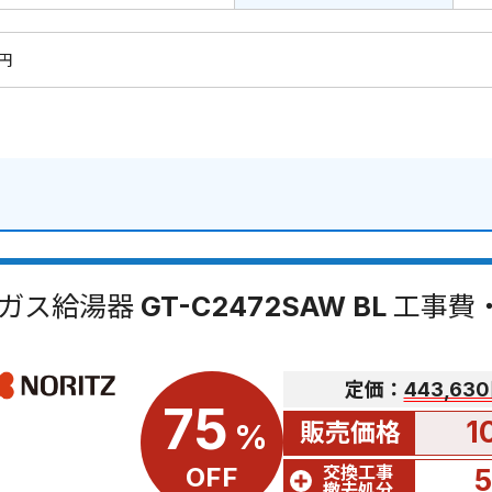
0円
ガス給湯器 GT-C2472SAW BL 工事
定価：
443,63
75
1
販売価格
%
交換工事
OFF
撤去処分