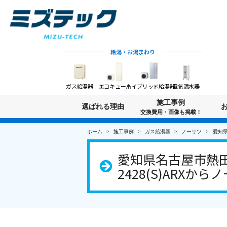
給湯・お湯まわり
ガス給湯器
エコキュート
ハイブリッド給湯器
電気温水器
施工事例
選ばれる理由
交換費用・画像も掲載！
ホーム
施工事例
ガス給湯器
ノーリツ
愛知県
愛知県名古屋市熱田
2428(S)ARXから