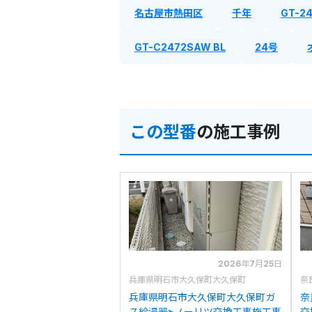
名古屋市熱田区
千年
GT-24
GT-C2472SAW BL
24号
この型番
の施工事例
2026年7月25日
兵庫県明石市大久保町大久保町
奈
兵庫県明石市大久保町大久保町ガ
奈
ス給湯器>ノーリツ交換工事施工事
交