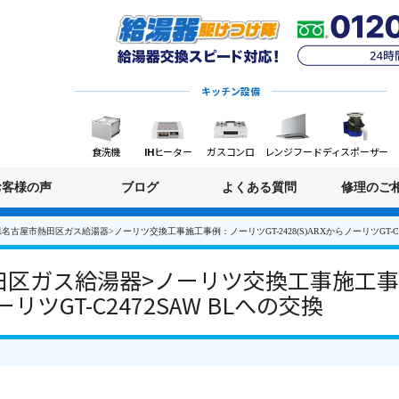
キッチン設備
食洗機
IHヒーター
ガスコンロ
レンジフード
ディスポーザー
お客様の声
ブログ
よくある質問
修理のご
名古屋市熱田区ガス給湯器>ノーリツ交換工事施工事例：ノーリツGT-2428(S)ARXからノーリツGT-C24
区ガス給湯器>ノーリツ交換工事施工事例
ノーリツGT-C2472SAW BLへの交換