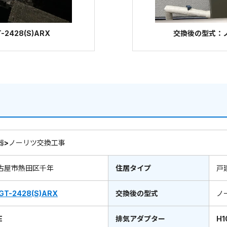
2428(S)ARX
交換後の型式：ノー
器>ノーリツ交換工事
古屋市熱田区千年
住居タイプ
戸
GT-2428(S)ARX
交換後の型式
ノ
E
排気アダプター
H1