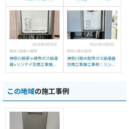
例：リンナイRUF-
工事施工事例：リンナイ
V2401SATからリンナイ
RUF-A2400AT(A)からリン
RUF-245SAT-L(B)への交換
ナイRUF-245SAT-L(B)への
交換
2025年3月15日
2024年12月6日
神奈川県茅ヶ崎市
神奈川県大和市
神奈川県茅ヶ崎市ガス給湯
神奈川県大和市ガス給湯器
器>リンナイ交換工事施工
交換工事施工事例：リンナ
事例：リンナイRUF-
イRUF-V2405SATからリン
A2400ATからリンナイ
ナイRUF-245SAT-L(B)への
RUF-245SAT-L(B)への交換
交換
この地域
の施工事例