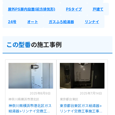
屋外PS扉内設置(前方排気形)
PSタイプ
戸建て
24号
オート
ガスふろ給湯器
リンナイ
この型番
の施工事例
2025年8月9日
2025年7月14日
神奈川県横浜市港北区
東京都台東区
神奈川県横浜市港北区ガス
東京都台東区ガス給湯器>
給湯器>リンナイ交換工事
リンナイ交換工事施工事