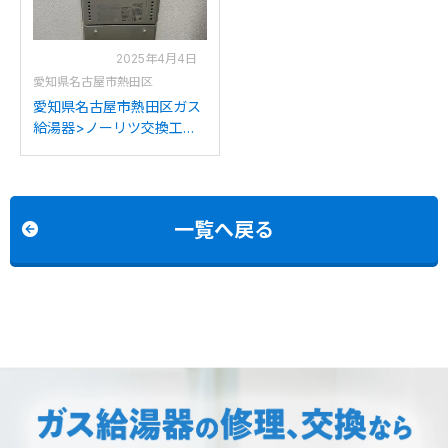
2025年4月4日
愛知県名古屋市熱田区
愛知県名古屋市熱田区ガス
給湯器>ノーリツ交換工事
施工事例：ノーリツGT-
2428(S)ARXからノーリツ
GT-C2472SAW BLへの交
換
一覧へ戻る