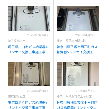
施工事例：リンナイRUF-
例：リンナイRUF-
A2400SATからリンナイ
TE2400SATからリンナイ
RUF-245SAT-L(B)への交換
RUF-245SAT-L(B)への交換
2025年7月14日
2025年4月24日
埼玉県川口市
神奈川県平塚市明石町
埼玉県川口市ガス給湯器>
神奈川県平塚市明石町ガス
リンナイ交換工事施工事
給湯器>リンナイ交換工事
例：パーパスGX-244ZTか
施工事例：リンナイRUF-
らリンナイRUF-245SAT-
V2405SATからリンナイ
L(B)への交換
RUF-245SAT-L(B)への交換
2025年4月19日
2025年4月18日
東京都足立区
神奈川県横浜市保土ヶ谷区
東京都足立区ガス給湯器>
神奈川県横浜市保土ヶ谷区
リンナイ交換工事施工事
ガス給湯器>リンナイ交換