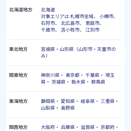
北海道地方
北海道
対象エリアは
札幌市
全域、
小樽市
、
石狩市
、
北広島市
、
恵庭市
、
千歳市
、
苫小牧市
、
江別市
東北地方
宮城県・山形県（山形市・天童市の
み）
関東地方
神奈川県
・
東京都
・
千葉県
・
埼玉
県
・
茨城県
・
栃木県
・
群馬県
東海地方
静岡県
・
愛知県
・
岐阜県
・
三重県
・
山梨県
・
長野県
関西地方
大阪府
・
兵庫県
・
滋賀県
・
京都府
・