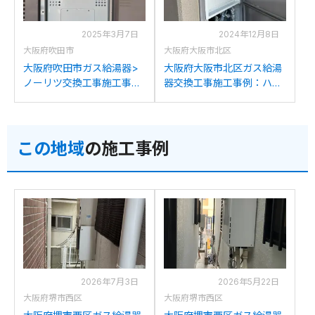
2025年3月7日
2024年12月8日
大阪府吹田市
大阪府大阪市北区
大阪府吹田市ガス給湯器>
大阪府大阪市北区ガス給湯
ノーリツ交換工事施工事
器交換工事施工事例：ハー
例：ハーマンYG2431RTか
マンTG2431RTからノーリ
らノーリツGQH-
ツGQH-2456AW3H-T-DX
2456AW3H-T-DX BLへの
BLへの交換
この地域
の施工事例
交換
2026年7月3日
2026年5月22日
大阪府堺市西区
大阪府堺市西区