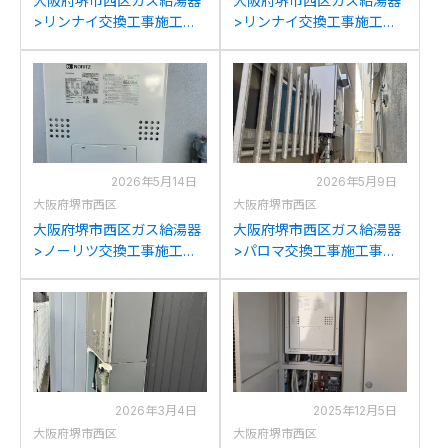
大阪府堺市西区ガス給湯器
大阪府堺市西区ガス給湯器
>リンナイ交換工事施工事
>リンナイ交換工事施工事
例：リンナイRUF-
例：パナソニックHE-
A2800SAWからリンナイ
K37BQSからリンナイRUF-
RUF-K2406SAW(A)への交
A2405SAW(C)への交換
換
2026年5月14日
2026年5月9日
大阪府堺市西区
大阪府堺市西区
大阪府堺市西区ガス給湯器
大阪府堺市西区ガス給湯器
>ノーリツ交換工事施工事
>パロマ交換工事施工事
例：ノーリツGTH-
例：パロマFH-201AWDか
C2436(S)AWXからノーリ
らパロマFH-2023SAW-1へ
ツGTH-C2461SAW3H-1BL
の交換
への交換
2026年3月4日
2025年12月5日
大阪府堺市西区
大阪府堺市西区