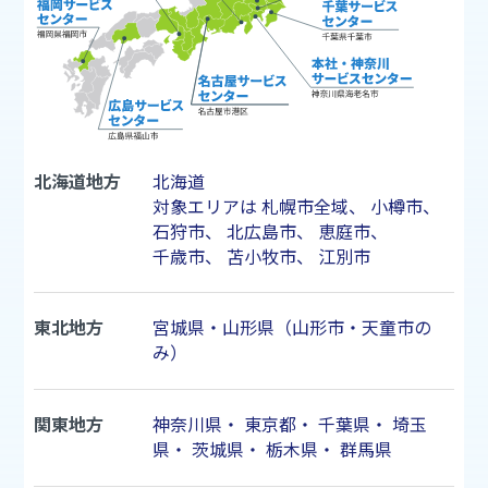
北海道地方
北海道
対象エリアは
札幌市
全域、
小樽市
、
石狩市
、
北広島市
、
恵庭市
、
千歳市
、
苫小牧市
、
江別市
東北地方
宮城県・山形県（山形市・天童市の
み）
関東地方
神奈川県
・
東京都
・
千葉県
・
埼玉
県
・
茨城県
・
栃木県
・
群馬県