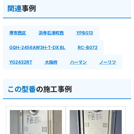
関連
事例
堺市西区
浜寺石津町西
YPBG13
GQH-2456AW3H-T-DX BL
RC-B072
YG2432RT
大阪府
ハーマン
ノーリツ
この型番
の施工事例