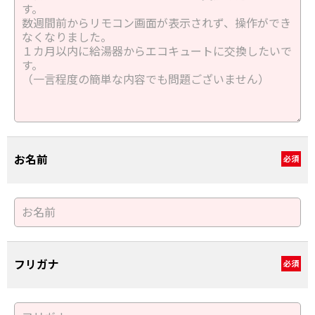
お名前
必須
フリガナ
必須