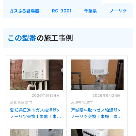
ガスふろ給湯器
RC-B001
千葉県
ノーリツ
この型番
の施工事例
2026年6月24日
2026年6月24日
愛知県日進市
宮城県名取市
愛知県日進市ガス給湯器>
宮城県名取市ガス給湯器>
ノーリツ交換工事施工事
ノーリツ交換工事施工事
例：リンナイ
例：ノーリツGT-
RUF2005AWからノーリ
2050AWXからノーリツ
ツGT-2070SAW BLへの
GT-2070SAW BLへの交