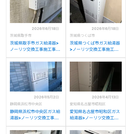
交換
換
2026年6月18日
2026年6月18日
茨城県取手市
茨城県つくば市
茨城県取手市ガス給湯器>
茨城県つくば市ガス給湯器
ノーリツ交換工事施工事
>ノーリツ交換工事施工事
例：ノーリツGT-
例：リンナイRUFH-
2050SAWXからノーリツ
VD2401SAW2-3からノー
GT-2070SAW BLへの交
リツGT-2070SAW BLへ
換
の交換
2026年5月2日
2026年4月13日
静岡県浜松市中央区
愛知県名古屋市昭和区
静岡県浜松市中央区ガス給
愛知県名古屋市昭和区ガス
湯器>ノーリツ交換工事施
給湯器>ノーリツ交換工事
工事例：パーパスSP166-
施工事例：リンナイRUF-
SZRからノーリツGT-
A2003SAW(A)からノー