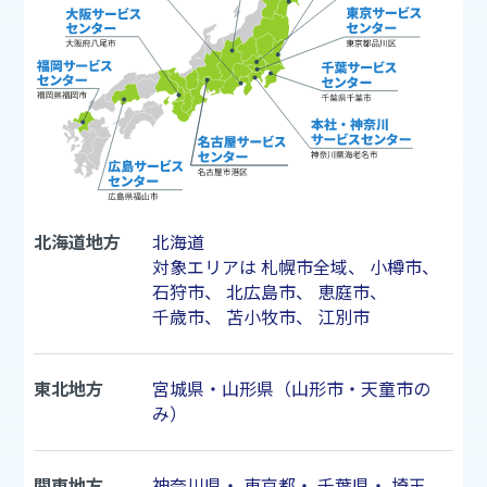
北海道地方
北海道
対象エリアは
札幌市
全域、
小樽市
、
石狩市
、
北広島市
、
恵庭市
、
千歳市
、
苫小牧市
、
江別市
東北地方
宮城県・山形県（山形市・天童市の
み）
関東地方
神奈川県
・
東京都
・
千葉県
・
埼玉