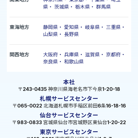
県
・
茨城県
・
栃木県
・
群馬県
東海地方
静岡県
・
愛知県
・
岐阜県
・
三重県
・
山梨県
・
長野県
関西地方
大阪府
・
兵庫県
・
滋賀県
・
京都府
・
奈良県
・
和歌山県
本社
〒243-0435 神奈川県海老名市下今泉1-20-18
札幌サービスセンター
〒065-0022 北海道札幌市手稲区前田6条16-18-16
仙台サービスセンター
〒983-0833 宮城県仙台市宮城野区東仙台1-20-22
東京サービスセンター