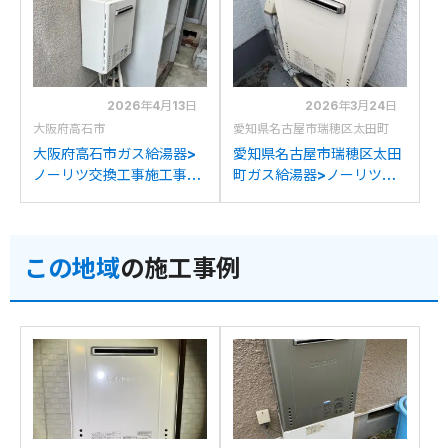
2070SAW BLへの交換
リツGT-2070SAW BLへ
の交換
2026年4月13日
2026年3月24日
大阪府高石市
愛知県名古屋市瑞穂区太田町
大阪府高石市ガス給湯器>
愛知県名古屋市瑞穂区太田
ノーリツ交換工事施工事
町ガス給湯器>ノーリツ交
例：ノーリツGTH-
換工事施工事例：ノーリツ
2417AWXDからノーリツ
GT-2027SAWXからノー
GT-2070SAW BLへの交
リツGT-2070SAW BLへ
この地域
の施工事例
換
の交換