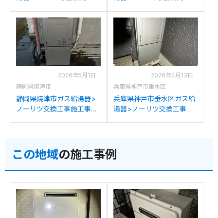
工事例：ノーリツGT-
工事例：ノーリツGT-
C2452(S)AWXからノーリ
C2442SAWX-TGからノー
ツGT-C2472SAW BLへの
リツGT-C2472SAW BLへ
交換
の交換
2026年5月1日
2026年4月13日
静岡県焼津市
兵庫県神戸市垂水区
静岡県焼津市ガス給湯器>
兵庫県神戸市垂水区ガス給
ノーリツ交換工事施工事
湯器>ノーリツ交換工事施
例：ノーリツGTH-
工事例：ノーリツGT-
C2438AWX3Hからノーリ
C2431SAWXからノーリツ
ツGT-C2472SAW BLへの
GT-C2472SAW BLへの交
この地域
の施工事例
交換
換