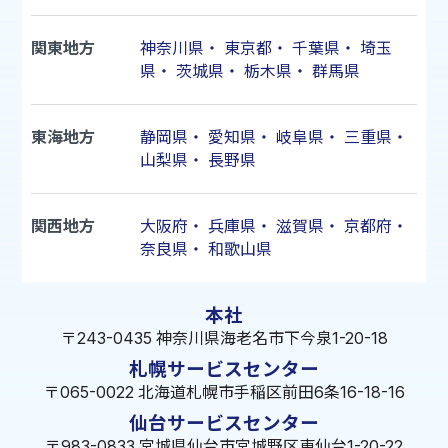
関東地方
神奈川県
・
東京都
・
千葉県
・
埼玉
県
・
茨城県
・
栃木県
・
群馬県
東海地方
静岡県
・
愛知県
・
岐阜県
・
三重県
・
山梨県
・
長野県
関西地方
大阪府
・
兵庫県
・
滋賀県
・
京都府
・
奈良県
・
和歌山県
本社
〒243-0435 神奈川県海老名市下今泉1-20-18
札幌サービスセンター
〒065-0022 北海道札幌市手稲区前田6条16-18-16
仙台サービスセンター
〒983-0833 宮城県仙台市宮城野区東仙台1-20-22