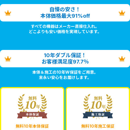
自慢の安さ！
本体価格最大91%off
すべての機器はメーカー直接仕入れ。
どこよりも安い価格を実現しています。
10年ダブル保証！
お客様満足度97.7％
本体＆施工の10年W保証をご用意。
末永い安心をお届けします。
無料10年本体保証
無料10年施工保証