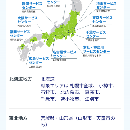
北海道地方
北海道
対象エリアは
札幌市
全域、
小樽市
、
石狩市
、
北広島市
、
恵庭市
、
千歳市
、
苫小牧市
、
江別市
東北地方
宮城県・山形県（山形市・天童市の
み）