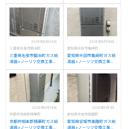
交換工事施工事例：ノーリ
例：ノーリツGT-
ツGT-C2452SAWXからノ
C2472(S)AWからノーリツ
ーリツGT-C2472SAW BL
GT-C2472SAW BLへの交
への交換
換
2026年6月24日
2026年6月18日
三重県名張市鍛冶町
愛知県半田市亀崎町
三重県名張市鍛冶町ガス給
愛知県半田市亀崎町ガス給
湯器>ノーリツ交換工事施
湯器>ノーリツ交換工事施
工事例：ノーリツGT-
工事例：ノーリツGT-
C2432(S)AWXからノーリ
C2452SAWXからノーリツ
ツGT-C2472SAW BLへの
GT-C2472SAW BLへの交
交換
換
2026年5月14日
2026年5月1日
京都府相楽郡精華町
愛知県安城市美園町
京都府相楽郡精華町ガス給
愛知県安城市美園町ガス給
湯器>ノーリツ交換工事施
湯器>ノーリツ交換工事施