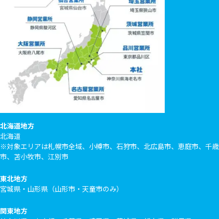
北海道地方
北海道
※対象エリアは札幌市全域、小樽市、石狩市、北広島市、恵庭市、千歳
市、苫小牧市、江別市
東北地方
宮城県・山形県（山形市・天童市のみ）
関東地方