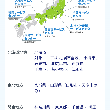
北海道地方
北海道
対象エリアは
札幌市
全域、
小樽市
、
石狩市
、
北広島市
、
恵庭市
、
千歳市
、
苫小牧市
、
江別市
東北地方
宮城県・山形県（山形市・天童市の
み）
関東地方
神奈川県
・
東京都
・
千葉県
・
埼玉