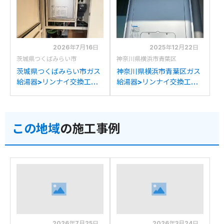
2026年7月16日
2025年12月22日
茨城県つくばみらい市
神奈川県横浜市青葉区
茨城県つくばみらい市ガス
神奈川県横浜市青葉区ガス
給湯器>リンナイ交換工事
給湯器>リンナイ交換工事
施工事例：リンナイRUFH-
施工事例：リンナイRUFH-
E2403AT2-3からリンナ
K2400AT2-3からリンナ
イRUFH-E2407AT2-3(A)
イRUFH-E2407AT2-3(A)
この地域
の施工事例
への交換
への交換
2026年7月25日
2026年3月24日