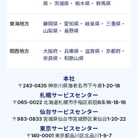
県
・
茨城県
・
栃木県
・
群馬県
東海地方
静岡県
・
愛知県
・
岐阜県
・
三重県
・
山梨県
・
長野県
関西地方
大阪府
・
兵庫県
・
滋賀県
・
京都府
・
奈良県
・
和歌山県
本社
〒243-0435 神奈川県海老名市下今泉1-20-18
札幌サービスセンター
〒065-0022 北海道札幌市手稲区前田6条16-18-16
仙台サービスセンター
〒983-0833 宮城県仙台市宮城野区東仙台1-20-22
東京サービスセンター
〒140-0001 東京都品川区北品川1-9-7