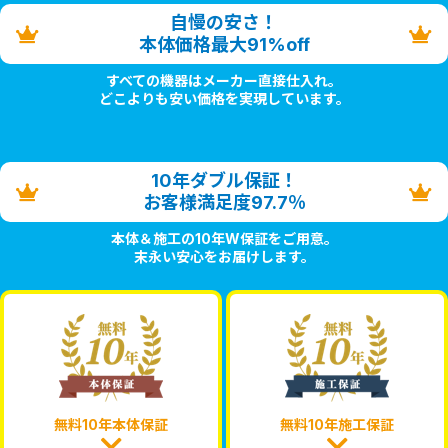
自慢の安さ！
本体価格最大91%off
すべての機器はメーカー直接仕入れ。
どこよりも安い価格を実現しています。
10年ダブル保証！
お客様満足度97.7％
本体＆施工の10年W保証をご用意。
末永い安心をお届けします。
無料10年本体保証
無料10年施工保証