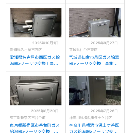
例：ノーリツGRQ-
例：ノーリツGT-
2028AW-1からノーリツ
2028ARXからノーリツ
GT-C2072AR BLへの交換
GT-C2072AR BLへの交換
2025年10月1日
2025年9月27日
愛知県名古屋市西区
宮城県仙台市泉区
愛知県名古屋市西区ガス給
宮城県仙台市泉区ガス給湯
湯器>ノーリツ交換工事施
器>ノーリツ交換工事施工
工事例：ノーリツGT-
事例：ノーリツGT-
C2052ARX-2からノーリ
2050ARXからノーリツ
ツGT-C2072AR BLへの交
GT-C2072AR BLへの交換
換
2025年8月20日
2025年7月26日
東京都新宿区市谷台町
神奈川県横浜市保土ケ谷区
東京都新宿区市谷台町ガス
神奈川県横浜市保土ケ谷区
給湯器>ノーリツ交換工事
ガス給湯器>ノーリツ交換