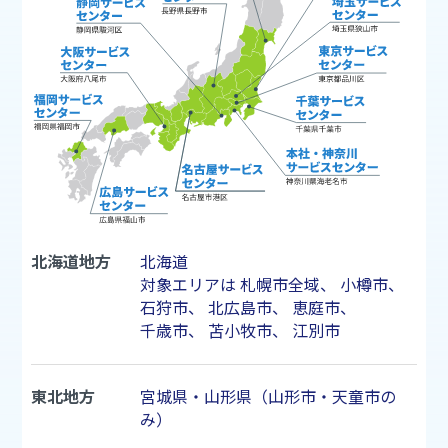
北海道地方
北海道
対象エリアは
札幌市
全域、
小樽市
、
石狩市
、
北広島市
、
恵庭市
、
千歳市
、
苫小牧市
、
江別市
東北地方
宮城県・山形県（山形市・天童市の
み）