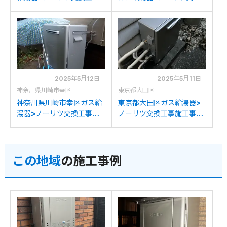
施工事例：ノーリツGT-
工事施工事例：ノーリツ
C2452(S)ARXからノーリ
GT-2028SARXからノー
ツGT-C2072AR BLへの交
リツGT-C2072AR BLへの
換
交換
2025年5月12日
2025年5月11日
神奈川県川崎市幸区
東京都大田区
神奈川県川崎市幸区ガス給
東京都大田区ガス給湯器>
湯器>ノーリツ交換工事施
ノーリツ交換工事施工事
工事例：ノーリツGT-
例：ノーリツGT-
2452ARXからノーリツ
C2032(S)AWXからノーリ
GT-C2072AR BLへの交換
ツGT-C2072AR BLへの交
この地域
の施工事例
換