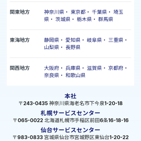
関東地方
神奈川県
・
東京都
・
千葉県
・
埼玉
県
・
茨城県
・
栃木県
・
群馬県
東海地方
静岡県
・
愛知県
・
岐阜県
・
三重県
・
山梨県
・
長野県
関西地方
大阪府
・
兵庫県
・
滋賀県
・
京都府
・
奈良県
・
和歌山県
本社
〒243-0435 神奈川県海老名市下今泉1-20-18
札幌サービスセンター
〒065-0022 北海道札幌市手稲区前田6条16-18-16
仙台サービスセンター
〒983-0833 宮城県仙台市宮城野区東仙台1-20-22