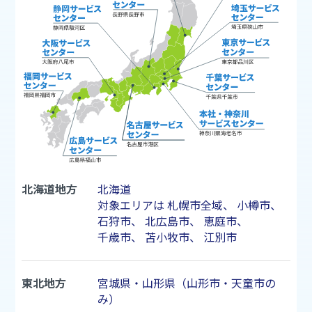
北海道地方
北海道
対象エリアは
札幌市
全域、
小樽市
、
石狩市
、
北広島市
、
恵庭市
、
千歳市
、
苫小牧市
、
江別市
東北地方
宮城県・山形県（山形市・天童市の
み）