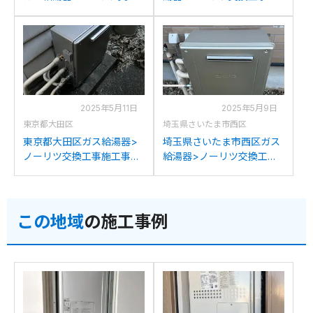
工事施工事例：ノーリツ
工事例：ノーリツGT-
GT-2028SARXからノーリ
2452ARXからノーリツGT-
ツGT-C2072AR BLへの交
C2072AR BLへの交換
換
2025年5月11日
2025年5月9日
東京都大田区
埼玉県さいたま市西区
東京都大田区ガス給湯器>
埼玉県さいたま市西区ガス
ノーリツ交換工事施工事
給湯器>ノーリツ交換工事
例：ノーリツGT-
施工事例：ノーリツGT-
C2032(S)AWXからノーリ
C202SARXからノーリツ
ツGT-C2072AR BLへの交
GT-C2072AR BLへの交換
この地域
の施工事例
換