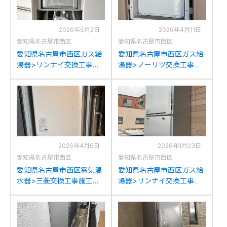
2026年6月2日
2026年4月11日
愛知県名古屋市西区
愛知県名古屋市西区
愛知県名古屋市西区ガス給
愛知県名古屋市西区ガス給
湯器>リンナイ交換工事施
湯器>ノーリツ交換工事施
工事例：リンナイRUFH-
工事例：ノーリツGTH-
E2403SAU2-3からリンナ
2427SAWX3H-Tからノー
イRUFH-E2407SAU2-3(A)
リツGTH-2445SAWX3H-
への交換
T-1BLへの交換
2026年4月6日
2026年1月23日
愛知県名古屋市西区
愛知県名古屋市西区
愛知県名古屋市西区電気温
愛知県名古屋市西区ガス給
水器>三菱交換工事施工事
湯器>リンナイ交換工事施
例：東芝HPL-
工事例：リンナイRUF-
2TFB465RAUから三菱
V2001SAWからリンナイ
SRT-J46WDM5への交換
RUF-K2406SAW(A)への交
換