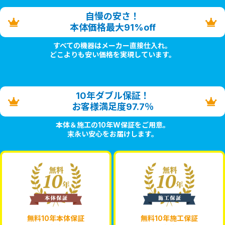
自慢の安さ！
本体価格最大91%off
すべての機器はメーカー直接仕入れ。
どこよりも安い価格を実現しています。
10年ダブル保証！
お客様満足度97.7％
本体＆施工の10年W保証をご用意。
末永い安心をお届けします。
無料10年本体保証
無料10年施工保証