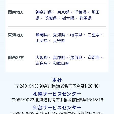
関東地方
神奈川県
・
東京都
・
千葉県
・
埼玉
県
・
茨城県
・
栃木県
・
群馬県
東海地方
静岡県
・
愛知県
・
岐阜県
・
三重県
・
山梨県
・
長野県
関西地方
大阪府
・
兵庫県
・
滋賀県
・
京都府
・
奈良県
・
和歌山県
本社
〒243-0435 神奈川県海老名市下今泉1-20-18
札幌サービスセンター
〒065-0022 北海道札幌市手稲区前田6条16-18-16
仙台サービスセンター
〒983-0833 宮城県仙台市宮城野区東仙台1-20-22