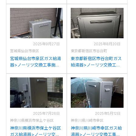
例：ノーリツGRQ-
例：ノーリツGT-2028ARX
2028AW-1からノーリツ
からノーリツGT-C2072AR
GT-C2072AR BLへの交換
BLへの交換
2025年9月27日
2025年8月20日
宮城県仙台市泉区
東京都新宿区市谷台町
宮城県仙台市泉区ガス給湯
東京都新宿区市谷台町ガス
器>ノーリツ交換工事施工
給湯器>ノーリツ交換工事
事例：ノーリツGT-
施工事例：ノーリツGT-
2050ARXからノーリツGT-
C2452(S)ARXからノーリ
C2072AR BLへの交換
ツGT-C2072AR BLへの交
換
2025年7月26日
2025年5月12日
神奈川県横浜市保土ケ谷区
神奈川県川崎市幸区
神奈川県横浜市保土ケ谷区
神奈川県川崎市幸区ガス給
ガス給湯器>ノーリツ交換
湯器>ノーリツ交換工事施