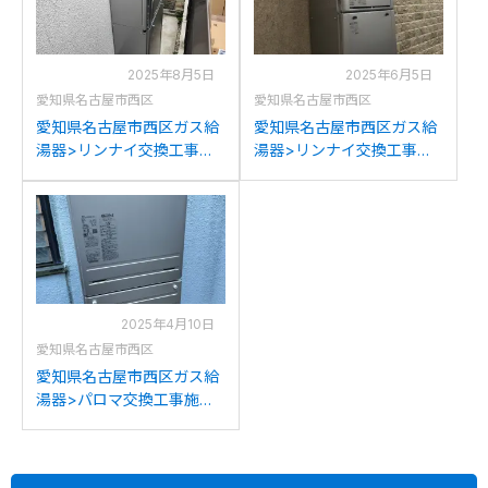
2025年8月5日
2025年6月5日
愛知県名古屋市西区
愛知県名古屋市西区
愛知県名古屋市西区ガス給
愛知県名古屋市西区ガス給
湯器>リンナイ交換工事施
湯器>リンナイ交換工事施
工事例：東京ガス
工事例：ノーリツGT-
FT4210ARSAW3CMからリ
2428SAWXからリンナイ
ンナイRUFH-E2408AW2-
RUF-K2406SAW(A)への交
6(A)への交換
換
2025年4月10日
愛知県名古屋市西区
愛知県名古屋市西区ガス給
湯器>パロマ交換工事施工
事例：リンナイRVD-
E2401SAW2-1(A)からパロ
マFH-E2422SAWLへの交換