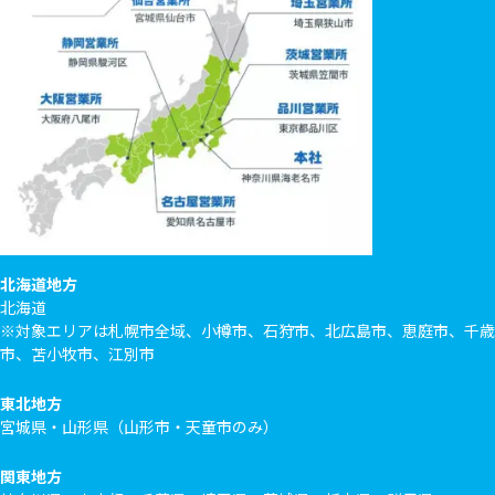
北海道地方
北海道
※対象エリアは札幌市全域、小樽市、石狩市、北広島市、恵庭市、千歳
市、苫小牧市、江別市
東北地方
宮城県・山形県（山形市・天童市のみ）
関東地方