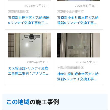
2025年12月22日
2025年11月15日
東京都世田谷区
東京都小金井市本町
東京都世田谷区ガス給湯器
東京都小金井市本町ガス給
>リンナイ交換工事施工事
湯器>リンナイ交換工事施
例：リンナイRUFH-
工事例：東京ガスAT-
V2403AT2-3からリンナ
4200ARSAW3Q-Cから
イRUFH-A2400AT2-
リンナイRUFH-
3(A)への交換
A2400AT2-3(A)への交換
2025年8月11日
2025年7月16日
神奈川県川崎市幸区
ガス給湯器>リンナイ交換
工事施工事例：パナソニッ
神奈川県川崎市幸区ガス給
クAT-4200ARSAW3Q-
湯器>リンナイ交換工事施
56-CからリンナイRUFH-
工事例：パナソニックAT-
A2400AT2-3(A)への交換
4200ARSAW3Q-56Cか
らリンナイRUFH-
この地域
の施工事例
A2400AT2-3(A)への交換