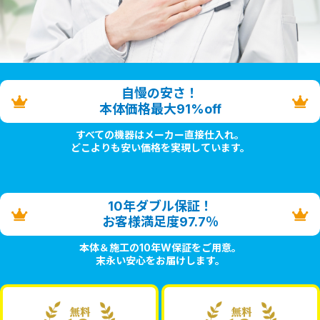
自慢の安さ！
本体価格最大91%off
すべての機器はメーカー直接仕入れ。
どこよりも安い価格を実現しています。
10年ダブル保証！
お客様満足度97.7％
本体＆施工の10年W保証をご用意。
末永い安心をお届けします。