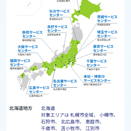
北海道地方
北海道
対象エリアは
札幌市
全域、
小樽市
、
石狩市
、
北広島市
、
恵庭市
、
千歳市
、
苫小牧市
、
江別市