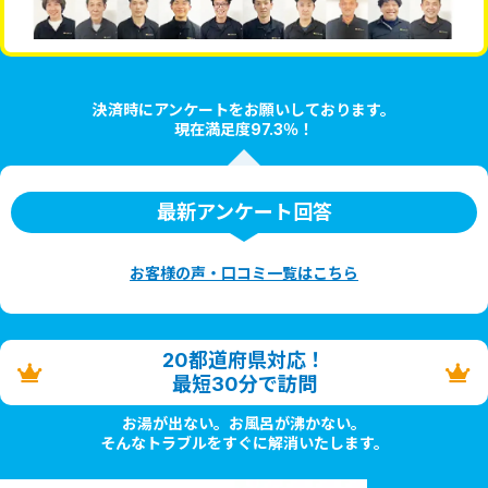
決済時にアンケートをお願いしております。
現在満足度97.3％！
最新アンケート回答
お客様の声・口コミ一覧はこちら
20都道府県対応！
最短30分で訪問
お湯が出ない。お風呂が沸かない。
そんなトラブルをすぐに解消いたします。