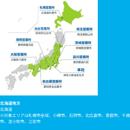
北海道地方
北海道
※対象エリアは札幌市全域、小樽市、石狩市、北広島市、恵庭市、千歳
市、苫小牧市、江別市