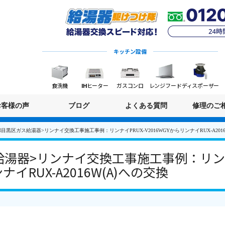
キッチン設備
食洗機
IHヒーター
ガスコンロ
レンジフード
ディスポーザー
お客様の声
ブログ
よくある質問
修理のご
目黒区ガス給湯器>リンナイ交換工事施工事例：リンナイPRUX-V2016WGYからリンナイRUX-A2016
湯器>リンナイ交換工事施工事例：リンナ
ナイRUX-A2016W(A)への交換