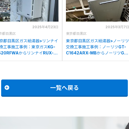
2025年4月23日
2025年3月7
京都目黒区
東京都目黒区
京都目黒区ガス給湯器>リンナイ
東京都目黒区ガス給湯器>ノーリツ
換工事施工事例：東京ガスKG-
交換工事施工事例：ノーリツGT-
520RFWAからリンナイRUX-
C1642ARX-MBからノーリツGT-
2016W-Eへの交換
C2072AR BLへの交換
一覧へ戻る