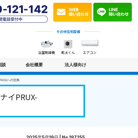
その他住宅設備
浴室乾燥機
乾太くん
エアコン
相談
会社概要
法人様向け
W(A)への交換
イPRUX-
2025年5月19日 | No.197255