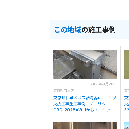
この地域
の施工事例
2026年1月28日
東京都目黒区
東
東京都目黒区ガス給湯器>ノーリツ
東
交換工事施工事例：ノーリツ
交
GRQ-2028AW-1からノーリツ
3
GT-C2072AR BLへの交換
2