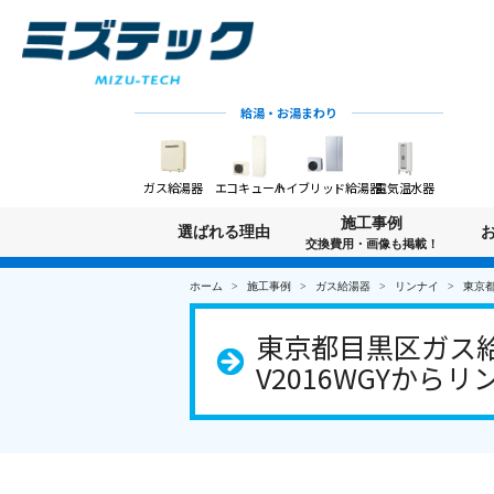
給湯・お湯まわり
ガス給湯器
エコキュート
ハイブリッド給湯器
電気温水器
施工事例
選ばれる理由
交換費用・画像も掲載！
ホーム
施工事例
ガス給湯器
リンナイ
東京都
東京都目黒区ガス給
V2016WGYからリン