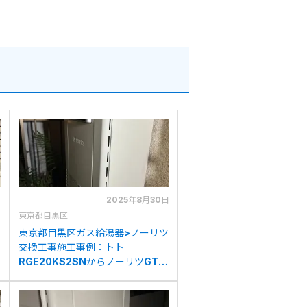
日
2025年8月30日
東京都目黒区
東京都目黒区ガス給湯器>ノーリツ
交換工事施工事例：トト
RGE20KS2SNからノーリツGT-
2070SAW BLへの交換