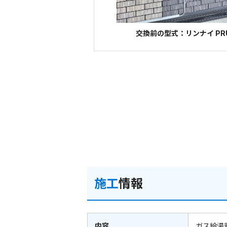
交換前の型式：リンナイ PRU
施工
情報
内容
ガス給湯