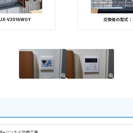
X-V2016WGY
交換後の型式：リン
器>リンナイ交換工事