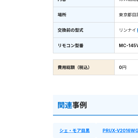
場所
東京都目
交換前の型式
リンナイ
リモコン型番
MC-145V
費用総額（税込）
0円
関連
事例
シェ・モア目黒
PRUX-V2016W