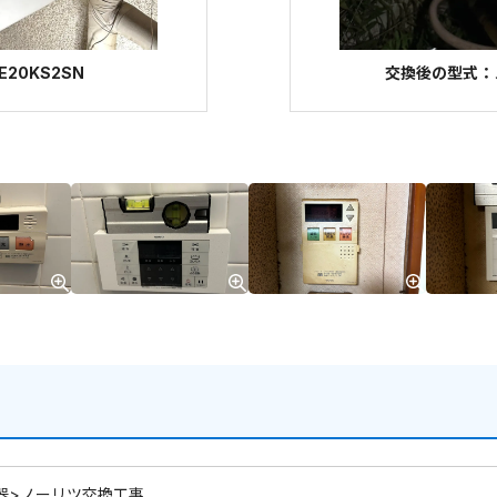
20KS2SN
交換後の型式：ノー
器>ノーリツ交換工事