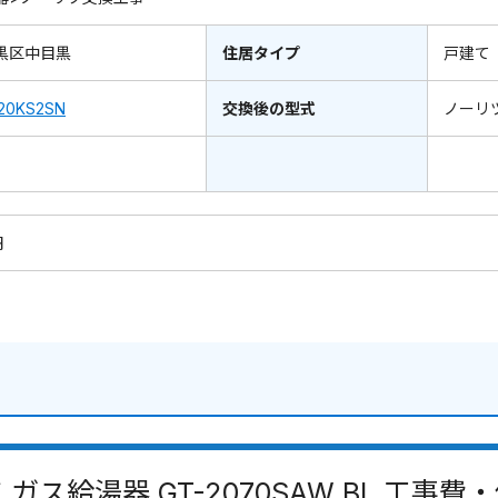
黒区中目黒
住居タイプ
戸建て
20KS2SN
交換後の型式
ノーリ
円
 ガス給湯器 GT-2070SAW BL 工事費