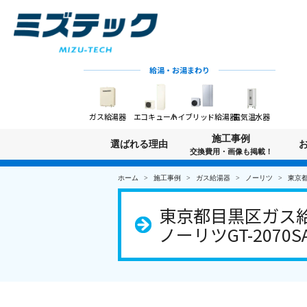
給湯・お湯まわり
ガス給湯器
エコキュート
ハイブリッド給湯器
電気温水器
施工事例
選ばれる理由
交換費用・画像も掲載！
ホーム
施工事例
ガス給湯器
ノーリツ
東京都
東京都目黒区ガス給
ノーリツGT-2070