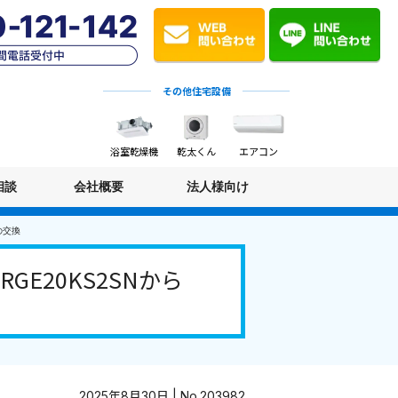
その他住宅設備
浴室乾燥機
乾太くん
エアコン
相談
会社概要
法人様向け
の交換
E20KS2SNから
2025年8月30日 | No.203982