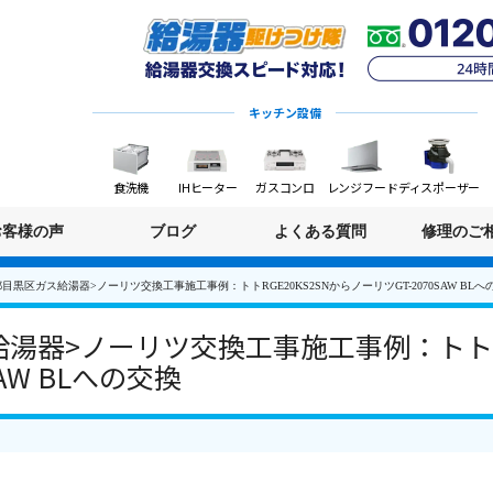
キッチン設備
食洗機
IHヒーター
ガスコンロ
レンジフード
ディスポーザー
お客様の声
ブログ
よくある質問
修理のご
目黒区ガス給湯器>ノーリツ交換工事施工事例：トトRGE20KS2SNからノーリツGT-2070SAW BLへ
湯器>ノーリツ交換工事施工事例：トトRG
SAW BLへの交換