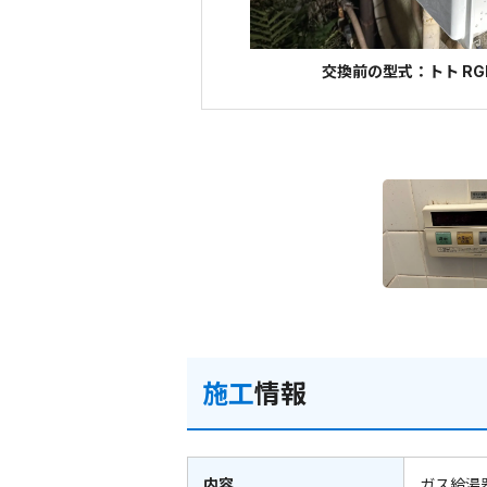
交換前の型式：トト RGE
施工
情報
内容
ガス給湯