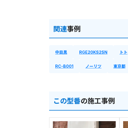
関連
事例
中目黒
RGE20KS2SN
トト
RC-B001
ノーリツ
東京都
この型番
の施工事例