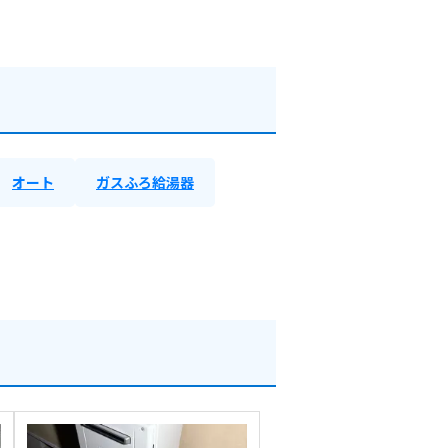
オート
ガスふろ給湯器