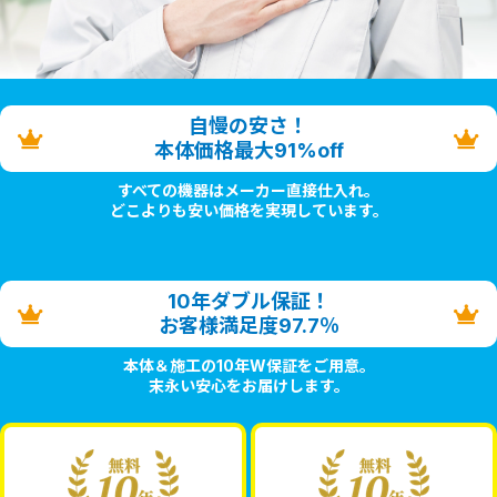
自慢の安さ！
本体価格最大91%off
すべての機器はメーカー直接仕入れ。
どこよりも安い価格を実現しています。
10年ダブル保証！
お客様満足度97.7％
本体＆施工の10年W保証をご用意。
末永い安心をお届けします。