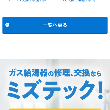
例：ノーリツGT-
ノーリツGT-2416AWXRC-
C1632AWXからノーリツ
7001MからパロマFH-
GT-C2072AW BLへの交換
E2421SAWLへの交換
一覧へ戻る