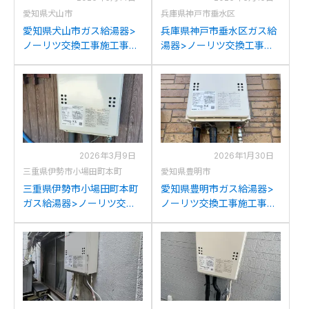
愛知県犬山市
兵庫県神戸市垂水区
愛知県犬山市ガス給湯器>
兵庫県神戸市垂水区ガス給
ノーリツ交換工事施工事
湯器>ノーリツ交換工事施
例：パーパスGS-2000W-1
工事例：ノーリツGQ-
からノーリツGQ-2039WS-
2012WEからノーリツGQ-
1への交換
2039WS-1への交換
2026年3月9日
2026年1月30日
三重県伊勢市小場田町本町
愛知県豊明市
三重県伊勢市小場田町本町
愛知県豊明市ガス給湯器>
ガス給湯器>ノーリツ交換
ノーリツ交換工事施工事
工事施工事例：パロマPH-
例：ノーリツGQ-Wからノ
20SXLからノーリツGQ-
ーリツGQ-2039WS-1への
2039WS-1への交換
交換