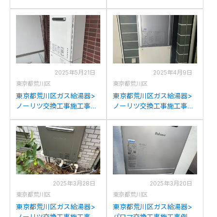
例：ノーリツGT-
例：ガスターOURB-
2428(S)AWX-T-1からノー
1650SAQ-Kからノーリツ
リツGT-2470SAW-T BLへ
GT-1670SAW BLへの交換
の交換
2025年5月21日
2025年4月9日
東京都荒川区
東京都荒川区
東京都荒川区ガス給湯器>
東京都荒川区ガス給湯器>
ノーリツ交換工事施工事
ノーリツ交換工事施工事
例：ノーリツGT-
例：ノーリツRUFH-
2427SAWXからノーリツ
K2400AW2-6からノーリツ
GT-2470SAWBLへの交換
RUFH-E2407AW2-3(A)へ
の交換
2025年3月28日
2025年3月20日
東京都荒川区
東京都荒川区
東京都荒川区ガス給湯器>
東京都荒川区ガス給湯器>
ノーリツ交換工事施工事
パロマ交換工事施工事例：