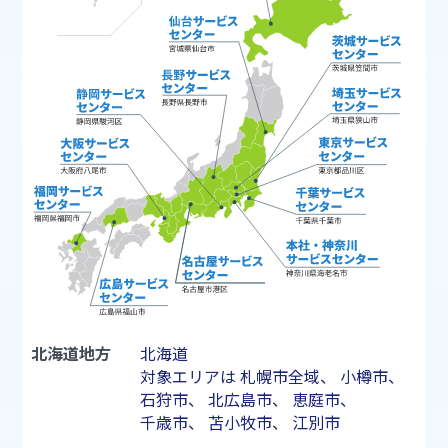
北海道地方
北海道
対象エリアは
札幌市
全域、
小樽市
、
石狩市
、
北広島市
、
恵庭市
、
千歳市
、
苫小牧市
、
江別市