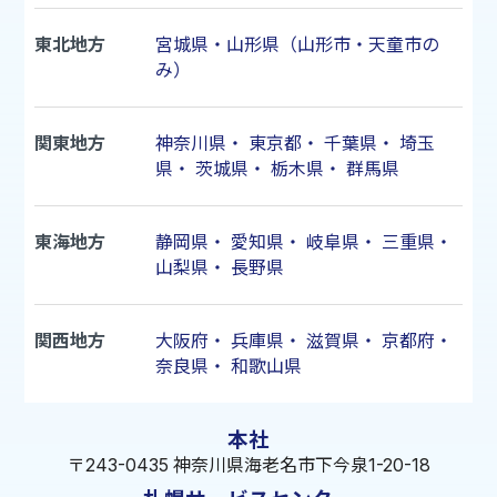
東北地方
宮城県・山形県（山形市・天童市の
み）
関東地方
神奈川県
・
東京都
・
千葉県
・
埼玉
県
・
茨城県
・
栃木県
・
群馬県
東海地方
静岡県
・
愛知県
・
岐阜県
・
三重県
・
山梨県
・
長野県
関西地方
大阪府
・
兵庫県
・
滋賀県
・
京都府
・
奈良県
・
和歌山県
本社
〒243-0435 神奈川県海老名市下今泉1-20-18