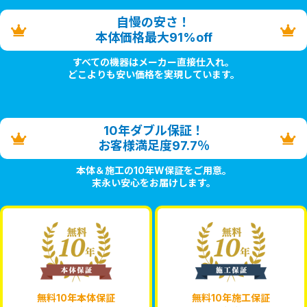
自慢の安さ！
本体価格最大91%off
すべての機器はメーカー直接仕入れ。
どこよりも安い価格を実現しています。
10年ダブル保証！
お客様満足度97.7％
本体＆施工の10年W保証をご用意。
末永い安心をお届けします。
無料10年本体保証
無料10年施工保証