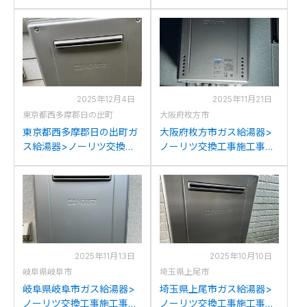
例：ノーリツGT-
例：ノーリツGT-2027AWX
2028AWXからノーリツ
からノーリツGT-
GT-C2072AW BLへの交換
C2072AW BLへの交換
2025年12月4日
2025年11月21日
東京都西多摩郡日の出町
大阪府枚方市
東京都西多摩郡日の出町ガ
大阪府枚方市ガス給湯器>
ス給湯器>ノーリツ交換工
ノーリツ交換工事施工事
事施工事例：リンナイRUF-
例：ノーリツGT-
1615AWからノーリツGT-
2422AWX-Gからノーリツ
C2072AW BLへの交換
GT-C2072AW BLへの交換
2025年11月13日
2025年10月10日
岐阜県岐阜市
埼玉県上尾市
岐阜県岐阜市ガス給湯器>
埼玉県上尾市ガス給湯器>
ノーリツ交換工事施工事
ノーリツ交換工事施工事