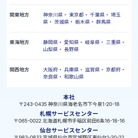
関東地方
神奈川県
・
東京都
・
千葉県
・
埼玉
県
・
茨城県
・
栃木県
・
群馬県
東海地方
静岡県
・
愛知県
・
岐阜県
・
三重県
・
山梨県
・
長野県
関西地方
大阪府
・
兵庫県
・
滋賀県
・
京都府
・
奈良県
・
和歌山県
本社
〒243-0435 神奈川県海老名市下今泉1-20-18
札幌サービスセンター
〒065-0022 北海道札幌市手稲区前田6条16-18-16
仙台サービスセンター
〒983-0833 宮城県仙台市宮城野区東仙台1-20-22