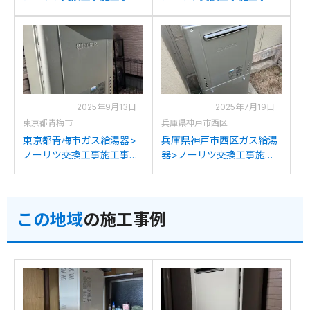
例：ノーリツGT-
例：パロマFH-202AWBLか
C2432AWXからノーリツ
らノーリツGT-C2072AW
GT-C2072AW BLへの交換
BLへの交換
2025年9月13日
2025年7月19日
東京都青梅市
兵庫県神戸市西区
東京都青梅市ガス給湯器>
兵庫県神戸市西区ガス給湯
ノーリツ交換工事施工事
器>ノーリツ交換工事施工
例：ノーリツGT-
事例：ノーリツGT-
2050AWXからノーリツ
C1632AWXからノーリツ
GT-C2072AW BLへの交換
GT-C2072AW BLへの交換
この地域
の施工事例