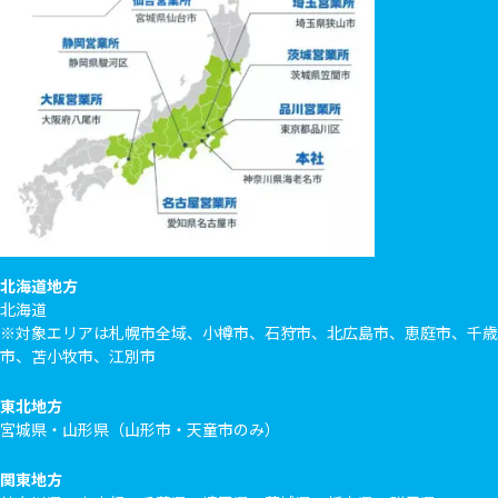
北海道地方
北海道
※対象エリアは札幌市全域、小樽市、石狩市、北広島市、恵庭市、千歳
市、苫小牧市、江別市
東北地方
宮城県・山形県（山形市・天童市のみ）
関東地方