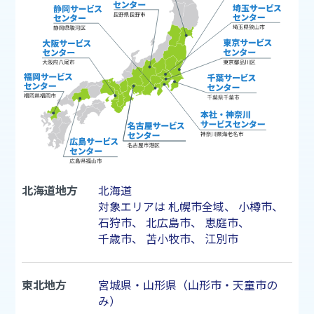
北海道地方
北海道
対象エリアは
札幌市
全域、
小樽市
、
石狩市
、
北広島市
、
恵庭市
、
千歳市
、
苫小牧市
、
江別市
東北地方
宮城県・山形県（山形市・天童市の
み）