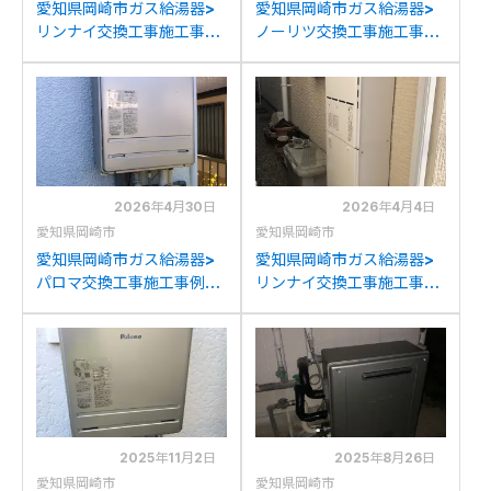
愛知県岡崎市ガス給湯器>
愛知県岡崎市ガス給湯器>
リンナイ交換工事施工事
ノーリツ交換工事施工事
例：ノーリツGT-
例：ノーリツGTH-
C2442(S)AWXからリン
2417SAWX6Hからノーリ
ナイRUF-UE240EAWへの
ツGTH-2454SAW6HBL
交換
への交換
2026年4月30日
2026年4月4日
愛知県岡崎市
愛知県岡崎市
愛知県岡崎市ガス給湯器>
愛知県岡崎市ガス給湯器>
パロマ交換工事施工事例：
リンナイ交換工事施工事
ノーリツGT-
例：ノーリツGTH-
C2032SAWXからパロマ
2035SAWXからリンナイ
FH-E2022SAWLへの交換
RVD-A2000SAW(B)への
交換
2025年11月2日
2025年8月26日
愛知県岡崎市
愛知県岡崎市