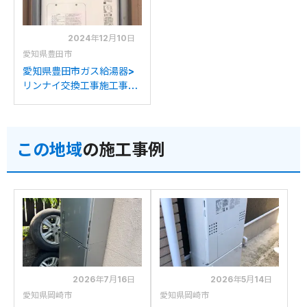
2024年12月10日
愛知県豊田市
愛知県豊田市ガス給湯器>
リンナイ交換工事施工事
例：リンナイRUFH-
VD2401SAT2-3からリン
ナイRVD-A2400SAT2-
この地域
の施工事例
3(B)への交換
2026年7月16日
2026年5月14日
愛知県岡崎市
愛知県岡崎市