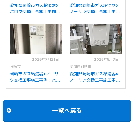
愛知県岡崎市ガス給湯器>
愛知県岡崎市ガス給湯器>
パロマ交換工事施工事例：
ノーリツ交換工事施工事
リンナイRUF-V2005SAW
例：ノーリツGRQ-
からパロマFH-2023SAW
2428SAからノーリツGT-
への交換
C2472SAR BLへの交換
2025年7月21日
2025年5月7日
岡崎市
愛知県岡崎市
岡崎市ガス給湯器>ノーリ
愛知県岡崎市ガス給湯器>
ツ交換工事施工事例：ハー
ノーリツ交換工事施工事
マンYGV2458R3Hからノ
例：リンナイRUFH-
ーリツGQ-2439WS-1へ
1613AW2-1からノーリツ
の交換
GT-2070SAW BLへの交
換
一覧へ戻る