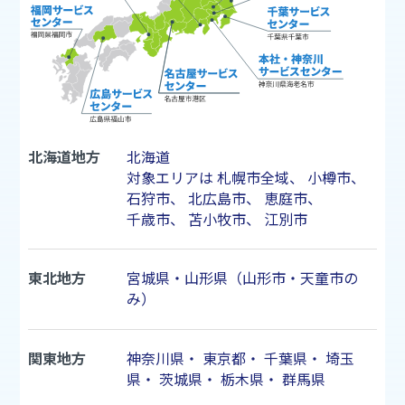
北海道地方
北海道
対象エリアは
札幌市
全域、
小樽市
、
石狩市
、
北広島市
、
恵庭市
、
千歳市
、
苫小牧市
、
江別市
東北地方
宮城県・山形県（山形市・天童市の
み）
関東地方
神奈川県
・
東京都
・
千葉県
・
埼玉
県
・
茨城県
・
栃木県
・
群馬県