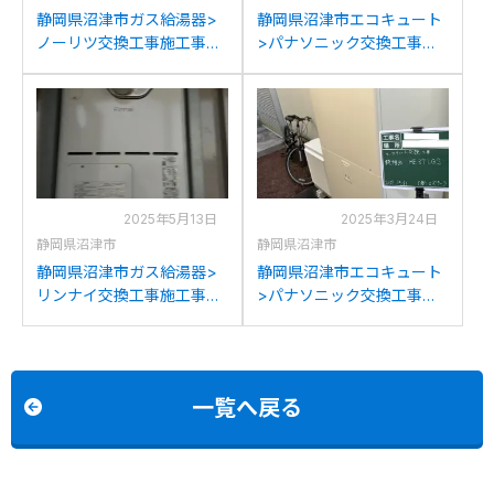
静岡県沼津市ガス給湯器>
静岡県沼津市エコキュート
ノーリツ交換工事施工事
>パナソニック交換工事施
例：リンナイRFS-
工事例：ダイキン
E2003SAからノーリツGT-
EQ37MFVHからパナソニッ
C2472SAR BLへの交換
クHE-SU37LQSへの交換
2025年5月13日
2025年3月24日
静岡県沼津市
静岡県沼津市
静岡県沼津市ガス給湯器>
静岡県沼津市エコキュート
リンナイ交換工事施工事
>パナソニック交換工事施
例：リンナイRUFH-
工事例：パナソニックHE-
VD2400SAT2-3からリンナ
K37CQからパナソニック
イRVD-A2400SAT2-3(B)
HE-S37LQSへの交換
への交換
一覧へ戻る