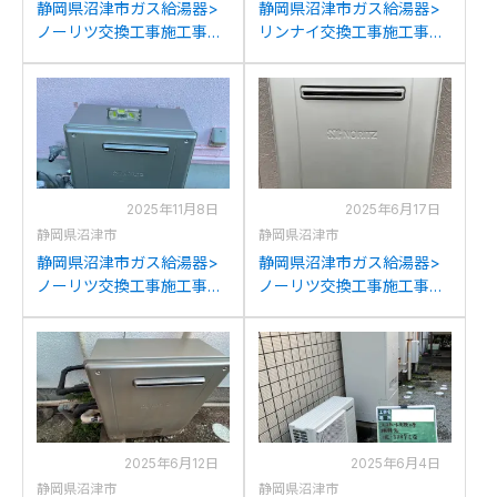
静岡県沼津市ガス給湯器>
静岡県沼津市ガス給湯器>
ノーリツ交換工事施工事
リンナイ交換工事施工事
例：パーパスGX-
例：リンナイRUFH-
S2400AWからノーリツ
VD2401SAU2-3からリンナ
GT-C2472SAW BLへの交
イRVD-A2400SAU2-3(B)
換
への交換
2025年11月8日
2025年6月17日
静岡県沼津市
静岡県沼津市
静岡県沼津市ガス給湯器>
静岡県沼津市ガス給湯器>
ノーリツ交換工事施工事
ノーリツ交換工事施工事
例：パロマFH-204AWDR
例：ノーリツGT-
からノーリツGT-
2428SAWXからノーリツ
C2072SAR BLへの交換
GT-C2472SAW BLへの交
換
2025年6月12日
2025年6月4日
静岡県沼津市
静岡県沼津市