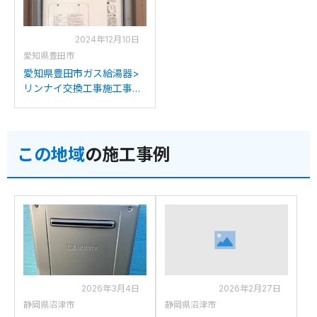
2024年12月10日
愛知県豊田市
愛知県豊田市ガス給湯器>
リンナイ交換工事施工事
例：リンナイRUFH-
VD2401SAT2-3からリンナ
イRVD-A2400SAT2-3(B)
この地域
の施工事例
への交換
2026年3月4日
2026年2月27日
静岡県沼津市
静岡県沼津市