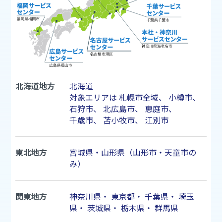
北海道地方
北海道
対象エリアは
札幌市
全域、
小樽市
、
石狩市
、
北広島市
、
恵庭市
、
千歳市
、
苫小牧市
、
江別市
東北地方
宮城県・山形県（山形市・天童市の
み）
関東地方
神奈川県
・
東京都
・
千葉県
・
埼玉
県
・
茨城県
・
栃木県
・
群馬県