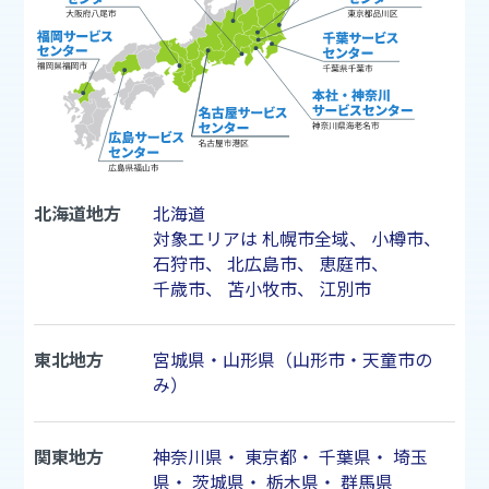
北海道地方
北海道
対象エリアは
札幌市
全域、
小樽市
、
石狩市
、
北広島市
、
恵庭市
、
千歳市
、
苫小牧市
、
江別市
東北地方
宮城県・山形県（山形市・天童市の
み）
関東地方
神奈川県
・
東京都
・
千葉県
・
埼玉
県
・
茨城県
・
栃木県
・
群馬県