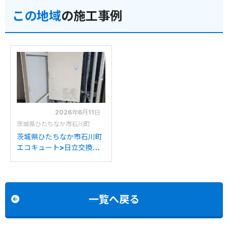
この地域
の施工事例
2026年6月11日
茨城県ひたちなか市石川町
茨城県ひたちなか市石川町
エコキュート>日立交換工
事施工事例：ヒタチBHP-
TA374Mから日立BHP-
FN37XUへの交換
一覧へ戻る