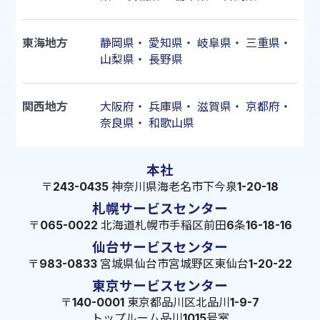
東海地方
静岡県
・
愛知県
・
岐阜県
・
三重県
・
山梨県
・
長野県
関西地方
大阪府
・
兵庫県
・
滋賀県
・
京都府
・
奈良県
・
和歌山県
本社
〒243-0435 神奈川県海老名市下今泉1-20-18
札幌サービスセンター
〒065-0022 北海道札幌市手稲区前田6条16-18-16
仙台サービスセンター
〒983-0833 宮城県仙台市宮城野区東仙台1-20-22
東京サービスセンター
〒140-0001 東京都品川区北品川1-9-7
トップルーム品川1015号室