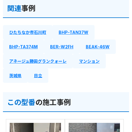
関連
事例
ひたちなか市石川町
BHP-TAN37W
BHP-TA374M
BER-W2FH
BEAK-46W
アネージュ勝田グランクォーレ
マンション
茨城県
日立
この型番
の施工事例